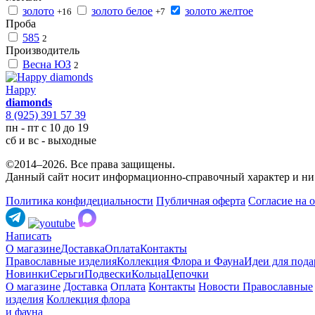
золото
золото белое
золото желтое
+16
+7
Проба
585
2
Производитель
Весна ЮЗ
2
Happy
diamonds
8 (925) 391 57 39
пн - пт с 10 до 19
сб и вс - выходные
©2014–2026. Все права защищены.
Данный сайт носит информационно-справочный характер и ни 
Политика конфидециальности
Публичная оферта
Согласие на 
Написать
О магазине
Доставка
Оплата
Контакты
Православные изделия
Коллекция Флора и Фауна
Идеи для пода
Новинки
Серьги
Подвески
Кольца
Цепочки
О магазине
Доставка
Оплата
Контакты
Новости
Православные
изделия
Коллекция флора
и фауна