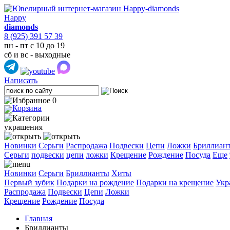
Happy
diamonds
8 (925) 391 57 39
пн - пт с 10 до 19
сб и вс - выходные
Написать
0
украшения
Новинки
Серьги
Распродажа
Подвески
Цепи
Ложки
Бриллиан
Cерьги
подвески
цепи
ложки
Крещение
Рождение
Посуда
Еще
Новинки
Серьги
Бриллианты
Хиты
Первый зубик
Подарки на рождение
Подарки на крещение
Укр
Распродажа
Подвески
Цепи
Ложки
Крещение
Рождение
Посуда
Главная
Бриллианты