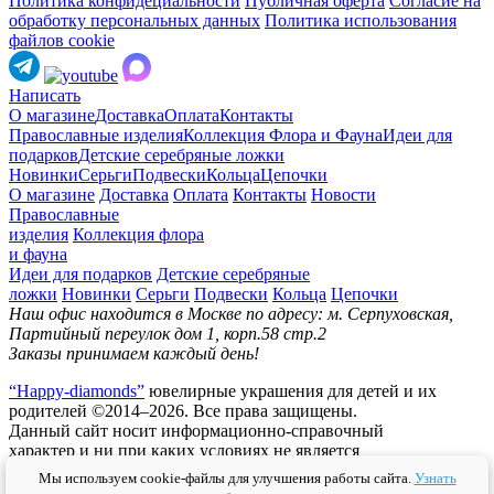
Политика конфидециальности
Публичная оферта
Согласие на
обработку персональных данных
Политика использования
файлов cookie
Написать
О магазине
Доставка
Оплата
Контакты
Православные изделия
Коллекция Флора и Фауна
Идеи для
подарков
Детские серебряные ложки
Новинки
Серьги
Подвески
Кольца
Цепочки
О магазине
Доставка
Оплата
Контакты
Новости
Православные
изделия
Коллекция флора
и фауна
Идеи для подарков
Детские серебряные
ложки
Новинки
Серьги
Подвески
Кольца
Цепочки
Наш офис находится в Москве по адресу: м. Серпуховская,
Партийный переулок дом 1, корп.58 стр.2
Заказы принимаем каждый день!
“Happy-diamonds”
ювелирные украшения для детей и их
родителей ©2014–2026. Все права защищены.
Данный сайт носит информационно-справочный
характер и ни при каких условиях не является
публичной офертой.
Мы используем cookie-файлы для улучшения работы сайта.
Узнать