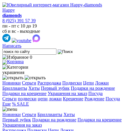
Happy
diamonds
8 (925) 391 57 39
пн - пт с 10 до 19
сб и вс - выходные
Написать
0
украшения
Новинки
Серьги
Распродажа
Подвески
Цепи
Ложки
Бриллианты
Хиты
Первый зубик
Подарки на рождение
Подарки на крещение
Украшения на заказ
Посуда
Cерьги
подвески
цепи
ложки
Крещение
Рождение
Посуда
Еще
% SALE
Новинки
Серьги
Бриллианты
Хиты
Первый зубик
Подарки на рождение
Подарки на крещение
Украшения на заказ
Распродажа
Подвески
Цепи
Ложки