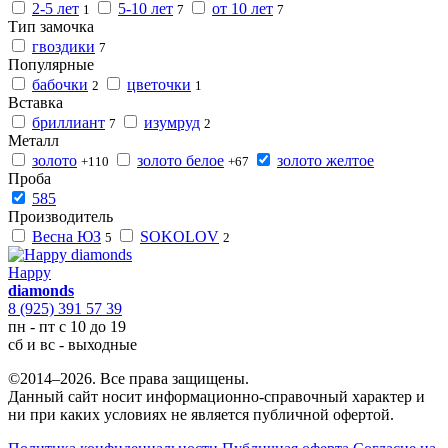
2-5 лет
5-10 лет
от 10 лет
1
7
7
Тип замочка
гвоздики
7
Популярные
бабочки
цветочки
2
1
Вставка
бриллиант
изумруд
7
2
Металл
золото
золото белое
золото желтое
+110
+67
Проба
585
Производитель
Весна ЮЗ
SOKOLOV
5
2
Happy
diamonds
8 (925) 391 57 39
пн - пт с 10 до 19
сб и вс - выходные
©2014–2026. Все права защищены.
Данный сайт носит информационно-справочный характер и
ни при каких условиях не является публичной офертой.