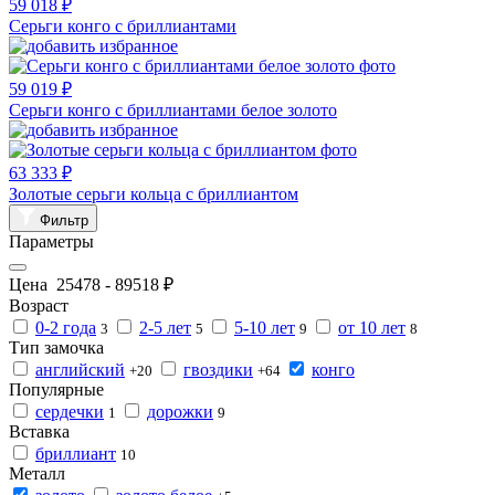
59 018 ₽
Серьги конго с бриллиантами
59 019 ₽
Серьги конго с бриллиантами белое золото
63 333 ₽
Золотые серьги кольца с бриллиантом
Фильтр
Параметры
Цена
25478
-
89518
₽
Возраст
0-2 года
2-5 лет
5-10 лет
от 10 лет
3
5
9
8
Тип замочка
английский
гвоздики
конго
+20
+64
Популярные
сердечки
дорожки
1
9
Вставка
бриллиант
10
Металл