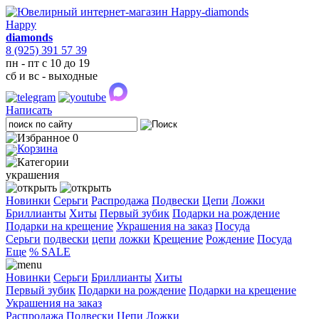
Happy
diamonds
8 (925) 391 57 39
пн - пт с 10 до 19
сб и вс - выходные
Написать
0
украшения
Новинки
Серьги
Распродажа
Подвески
Цепи
Ложки
Бриллианты
Хиты
Первый зубик
Подарки на рождение
Подарки на крещение
Украшения на заказ
Посуда
Cерьги
подвески
цепи
ложки
Крещение
Рождение
Посуда
Еще
% SALE
Новинки
Серьги
Бриллианты
Хиты
Первый зубик
Подарки на рождение
Подарки на крещение
Украшения на заказ
Распродажа
Подвески
Цепи
Ложки