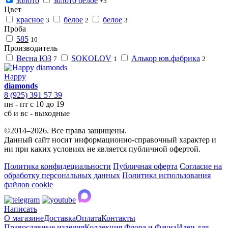
золото
золото белое
+5
Цвет
красное
белое
белое
3
2
3
Проба
585
10
Производитель
Весна ЮЗ
SOKOLOV
Алькор юв.фабрика
7
1
2
Happy
diamonds
8 (925) 391 57 39
пн - пт с 10 до 19
сб и вс - выходные
©2014–2026. Все права защищены.
Данный сайт носит информационно-справочный характер и
ни при каких условиях не является публичной офертой.
Политика конфидециальности
Публичная оферта
Согласие на
обработку персональных данных
Политика использования
файлов cookie
Написать
О магазине
Доставка
Оплата
Контакты
Православные изделия
Коллекция Флора и Фауна
Идеи для