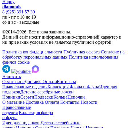
Happy
diamonds
8 (925) 391 57 39
пн - пт с 10 до 19
сб и вс - выходные
©2014–2026. Все права защищены.
Данный сайт носит информационно-справочный характер и
ни при каких условиях не является публичной офертой.
Политика конфидециальности
Публичная оферта
Согласие на
обработку персональных данных
Политика использования
файлов cookie
Написать
О магазине
Доставка
Оплата
Контакты
Православные изделия
Коллекция Флора и Фауна
Идеи для
подарков
Детские серебряные ложки
Новинки
Серьги
Подвески
Кольца
Цепочки
О магазине
Доставка
Оплата
Контакты
Новости
Православные
изделия
Коллекция флора
и фауна
Идеи для подарков
Детские серебряные
ложки
Новинки
Серьги
Подвески
Кольца
Цепочки