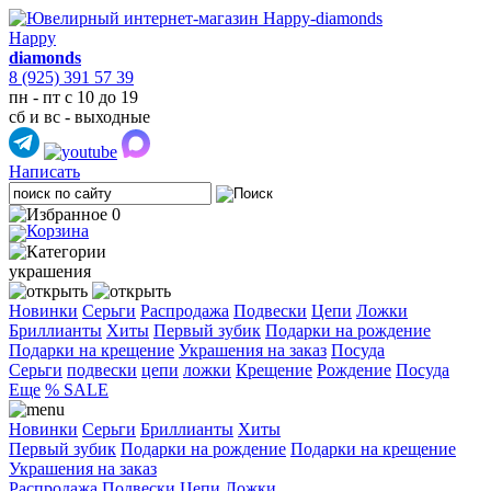
Happy
diamonds
8 (925) 391 57 39
пн - пт с 10 до 19
сб и вс - выходные
Написать
0
украшения
Новинки
Серьги
Распродажа
Подвески
Цепи
Ложки
Бриллианты
Хиты
Первый зубик
Подарки на рождение
Подарки на крещение
Украшения на заказ
Посуда
Cерьги
подвески
цепи
ложки
Крещение
Рождение
Посуда
Еще
% SALE
Новинки
Серьги
Бриллианты
Хиты
Первый зубик
Подарки на рождение
Подарки на крещение
Украшения на заказ
Распродажа
Подвески
Цепи
Ложки