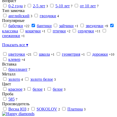
Возраст
0-2 года
2-5 лет
5-10 лет
от 10 лет
2
3
7
7
Тип замочка
английский
гвоздики
3
4
Популярные
бабочки
бантики
зайчики
звездочки
+22
+1
+9
классика
кошечки
птички
сердечки
+1
+2
+11
снежинки
+1
Показать все ▾
цветочки
школа
геометрия
дорожки
+21
+1
+1
+10
клевер
+4
Вставка
бриллиант
7
Металл
золото
золото белое
4
3
Цвет
красное
белое
белое
3
1
3
Проба
585
7
Производитель
Весна ЮЗ
SOKOLOV
Платина
2
2
3