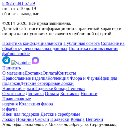
8 (925) 391 57 39
пн - пт с 10 до 19
сб и вс - выходные
©2014–2026. Все права защищены.
Данный сайт носит информационно-справочный характер и
ни при каких условиях не является публичной офертой.
Политика конфидециальности
Публичная оферта
Согласие на
обработку персональных данных
Политика использования
файлов cookie
Написать
О магазине
Доставка
Оплата
Контакты
Православные изделия
Коллекция Флора и Фауна
Идеи для
подарков
Детские серебряные ложки
Новинки
Серьги
Подвески
Кольца
Цепочки
О магазине
Доставка
Оплата
Контакты
Новости
Православные
изделия
Коллекция флора
и фауна
Идеи для подарков
Детские серебряные
ложки
Новинки
Серьги
Подвески
Кольца
Цепочки
Наш офис находится в Москве по адресу: м. Серпуховская,