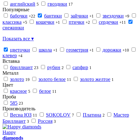
английский
гвоздики
5
17
Популярные
бабочки
бантики
зайчики
звездочки
+22
+1
+9
классика
кошечки
птички
сердечки
+5
+1
+2
+11
снежинки
Показать все ▾
цветочки
школа
геометрия
дорожки
+1
+1
+10
клевер
+4
Вставка
бриллиант
рубин
сапфир
23
2
1
Металл
золото
золото белое
золото желтое
19
11
1
Цвет
красное
белое
5
11
Проба
585
23
Производитель
Весна ЮЗ
SOKOLOV
Платина
Мастер
11
7
2
Бриллиант
Россия
3
3
Happy
diamonds