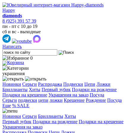
Happy
diamonds
8 (925) 391 57 39
пн - пт с 10 до 19
сб и вс - выходные
Написать
0
украшения
Новинки
Серьги
Распродажа
Подвески
Цепи
Ложки
Бриллианты
Хиты
Первый зубик
Подарки на рождение
Подарки на крещение
Украшения на заказ
Посуда
Cерьги
подвески
цепи
ложки
Крещение
Рождение
Посуда
Еще
% SALE
Новинки
Серьги
Бриллианты
Хиты
Первый зубик
Подарки на рождение
Подарки на крещение
Украшения на заказ
Распродажа
Подвески
Цепи
Ложки