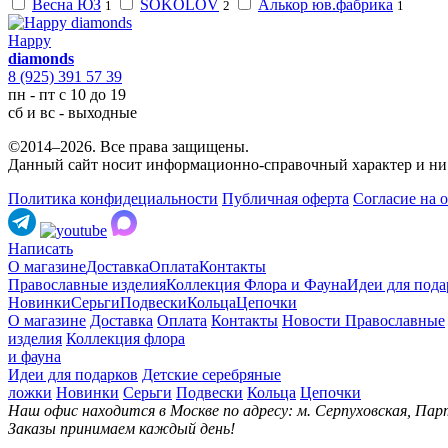
Весна ЮЗ
SOKOLOV
Алькор юв.фабрика
1
2
1
Happy
diamonds
8 (925) 391 57 39
пн - пт с 10 до 19
сб и вс - выходные
©2014–2026. Все права защищены.
Данный сайт носит информационно-справочный характер и ни 
Политика конфидециальности
Публичная оферта
Согласие на 
Написать
О магазине
Доставка
Оплата
Контакты
Православные изделия
Коллекция Флора и Фауна
Идеи для пода
Новинки
Серьги
Подвески
Кольца
Цепочки
О магазине
Доставка
Оплата
Контакты
Новости
Православные
изделия
Коллекция флора
и фауна
Идеи для подарков
Детские серебряные
ложки
Новинки
Серьги
Подвески
Кольца
Цепочки
Наш офис находится в Москве по адресу: м. Серпуховская, Парт
Заказы принимаем каждый день!