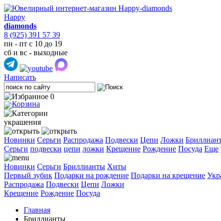
Happy
diamonds
8 (925) 391 57 39
пн - пт с 10 до 19
сб и вс - выходные
Написать
0
украшения
Новинки
Серьги
Распродажа
Подвески
Цепи
Ложки
Бриллиан
Cерьги
подвески
цепи
ложки
Крещение
Рождение
Посуда
Еще
Новинки
Серьги
Бриллианты
Хиты
Первый зубик
Подарки на рождение
Подарки на крещение
Укр
Распродажа
Подвески
Цепи
Ложки
Крещение
Рождение
Посуда
Главная
Бриллианты