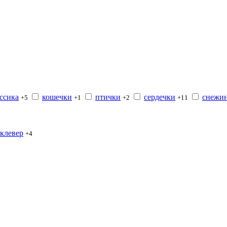
ссика
кошечки
птички
сердечки
снежи
+5
+1
+2
+11
клевер
+4