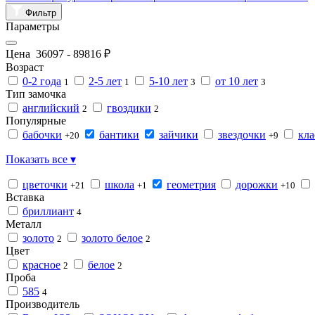
Фильтр
Параметры
Цена
36097
-
89816
₽
Возраст
0-2 года
2-5 лет
5-10 лет
от 10 лет
1
1
3
3
Тип замочка
английский
гвоздики
2
2
Популярные
бабочки
бантики
зайчики
звездочки
кла
+20
+9
Показать все ▾
цветочки
школа
геометрия
дорожки
+21
+1
+10
Вставка
бриллиант
4
Металл
золото
золото белое
2
2
Цвет
красное
белое
2
2
Проба
585
4
Производитель