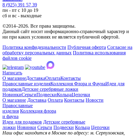
8 (925) 391 57 39
пн - пт с 10 до 19
сб и вс - выходные
©2014–2026. Все права защищены.
Данный сайт носит информационно-справочный характер и
ни при каких условиях не является публичной офертой.
Политика конфидециальности
Публичная оферта
Согласие на
обработку персональных данных
Политика использования
файлов cookie
Написать
О магазине
Доставка
Оплата
Контакты
Православные изделия
Коллекция Флора и Фауна
Идеи для
подарков
Детские серебряные ложки
Новинки
Серьги
Подвески
Кольца
Цепочки
О магазине
Доставка
Оплата
Контакты
Новости
Православные
изделия
Коллекция флора
и фауна
Идеи для подарков
Детские серебряные
ложки
Новинки
Серьги
Подвески
Кольца
Цепочки
Наш офис находится в Москве по адресу: м. Серпуховская,