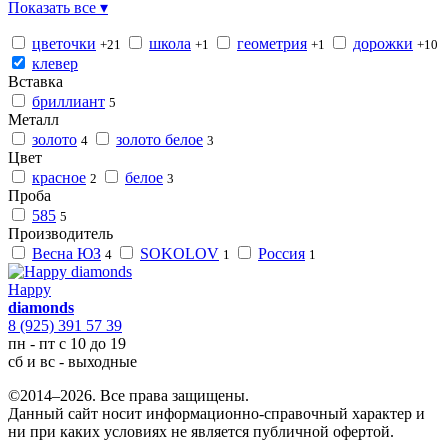
Показать все ▾
цветочки
школа
геометрия
дорожки
+21
+1
+1
+10
клевер
Вставка
бриллиант
5
Металл
золото
золото белое
4
3
Цвет
красное
белое
2
3
Проба
585
5
Производитель
Весна ЮЗ
SOKOLOV
Россия
4
1
1
Happy
diamonds
8 (925) 391 57 39
пн - пт с 10 до 19
сб и вс - выходные
©2014–2026. Все права защищены.
Данный сайт носит информационно-справочный характер и
ни при каких условиях не является публичной офертой.