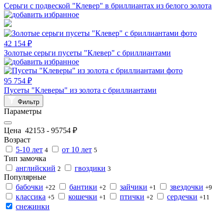
Серьги с подвеской "Клевер" в бриллиантах из белого золота
42 154 ₽
Золотые серьги пусеты "Клевер" с бриллиантами
95 754 ₽
Пусеты "Клеверы" из золота с бриллиантами
Фильтр
Параметры
Цена
42153
-
95754
₽
Возраст
5-10 лет
от 10 лет
4
5
Тип замочка
английский
гвоздики
2
3
Популярные
бабочки
бантики
зайчики
звездочки
+22
+2
+1
+9
классика
кошечки
птички
сердечки
+5
+1
+2
+11
снежинки