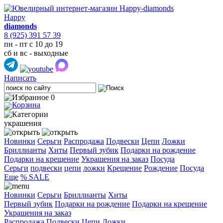
Happy
diamonds
8 (925) 391 57 39
пн - пт с 10 до 19
сб и вс - выходные
Написать
0
украшения
Новинки
Серьги
Распродажа
Подвески
Цепи
Ложки
Бриллианты
Хиты
Первый зубик
Подарки на рождение
Подарки на крещение
Украшения на заказ
Посуда
Cерьги
подвески
цепи
ложки
Крещение
Рождение
Посуда
Еще
% SALE
Новинки
Серьги
Бриллианты
Хиты
Первый зубик
Подарки на рождение
Подарки на крещение
Украшения на заказ
Распродажа
Подвески
Цепи
Ложки