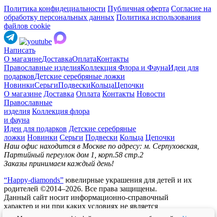
Политика конфидециальности
Публичная оферта
Согласие на
обработку персональных данных
Политика использования
файлов cookie
Написать
О магазине
Доставка
Оплата
Контакты
Православные изделия
Коллекция Флора и Фауна
Идеи для
подарков
Детские серебряные ложки
Новинки
Серьги
Подвески
Кольца
Цепочки
О магазине
Доставка
Оплата
Контакты
Новости
Православные
изделия
Коллекция флора
и фауна
Идеи для подарков
Детские серебряные
ложки
Новинки
Серьги
Подвески
Кольца
Цепочки
Наш офис находится в Москве по адресу: м. Серпуховская,
Партийный переулок дом 1, корп.58 стр.2
Заказы принимаем каждый день!
“Happy-diamonds”
ювелирные украшения для детей и их
родителей ©2014–2026. Все права защищены.
Данный сайт носит информационно-справочный
характер и ни при каких условиях не является
публичной офертой.