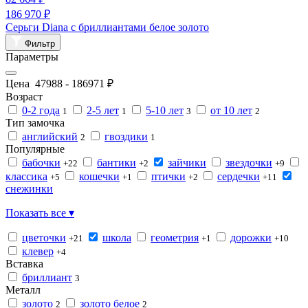
186 970 ₽
Серьги Diana с бриллиантами белое золото
Фильтр
Параметры
Цена
47988
-
186971
₽
Возраст
0-2 года
2-5 лет
5-10 лет
от 10 лет
1
1
3
2
Тип замочка
английский
гвоздики
2
1
Популярные
бабочки
бантики
зайчики
звездочки
+22
+2
+9
классика
кошечки
птички
сердечки
+5
+1
+2
+11
снежинки
Показать все ▾
цветочки
школа
геометрия
дорожки
+21
+1
+10
клевер
+4
Вставка
бриллиант
3
Металл
золото
золото белое
2
2