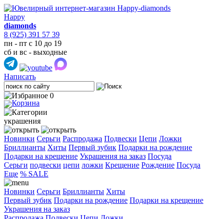
Happy
diamonds
8 (925) 391 57 39
пн - пт с 10 до 19
сб и вс - выходные
Написать
0
украшения
Новинки
Серьги
Распродажа
Подвески
Цепи
Ложки
Бриллианты
Хиты
Первый зубик
Подарки на рождение
Подарки на крещение
Украшения на заказ
Посуда
Cерьги
подвески
цепи
ложки
Крещение
Рождение
Посуда
Еще
% SALE
Новинки
Серьги
Бриллианты
Хиты
Первый зубик
Подарки на рождение
Подарки на крещение
Украшения на заказ
Распродажа
Подвески
Цепи
Ложки