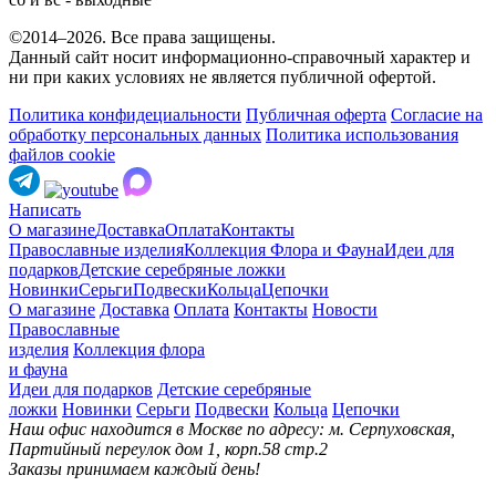
©2014–2026. Все права защищены.
Данный сайт носит информационно-справочный характер и
ни при каких условиях не является публичной офертой.
Политика конфидециальности
Публичная оферта
Согласие на
обработку персональных данных
Политика использования
файлов cookie
Написать
О магазине
Доставка
Оплата
Контакты
Православные изделия
Коллекция Флора и Фауна
Идеи для
подарков
Детские серебряные ложки
Новинки
Серьги
Подвески
Кольца
Цепочки
О магазине
Доставка
Оплата
Контакты
Новости
Православные
изделия
Коллекция флора
и фауна
Идеи для подарков
Детские серебряные
ложки
Новинки
Серьги
Подвески
Кольца
Цепочки
Наш офис находится в Москве по адресу: м. Серпуховская,
Партийный переулок дом 1, корп.58 стр.2
Заказы принимаем каждый день!