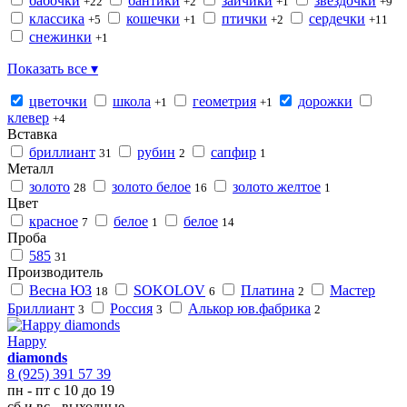
бабочки
бантики
зайчики
звездочки
+22
+2
+1
+9
классика
кошечки
птички
сердечки
+5
+1
+2
+11
снежинки
+1
Показать все ▾
цветочки
школа
геометрия
дорожки
+1
+1
клевер
+4
Вставка
бриллиант
рубин
сапфир
31
2
1
Металл
золото
золото белое
золото желтое
28
16
1
Цвет
красное
белое
белое
7
1
14
Проба
585
31
Производитель
Весна ЮЗ
SOKOLOV
Платина
Мастер
18
6
2
Бриллиант
Россия
Алькор юв.фабрика
3
3
2
Happy
diamonds
8 (925) 391 57 39
пн - пт с 10 до 19
сб и вс - выходные