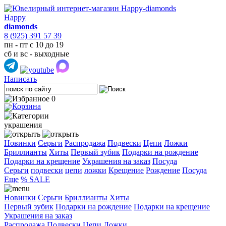
Happy
diamonds
8 (925) 391 57 39
пн - пт с 10 до 19
сб и вс - выходные
Написать
0
украшения
Новинки
Серьги
Распродажа
Подвески
Цепи
Ложки
Бриллианты
Хиты
Первый зубик
Подарки на рождение
Подарки на крещение
Украшения на заказ
Посуда
Cерьги
подвески
цепи
ложки
Крещение
Рождение
Посуда
Еще
% SALE
Новинки
Серьги
Бриллианты
Хиты
Первый зубик
Подарки на рождение
Подарки на крещение
Украшения на заказ
Распродажа
Подвески
Цепи
Ложки