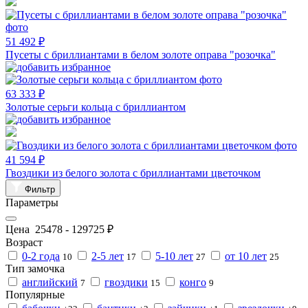
51 492 ₽
Пусеты с бриллиантами в белом золоте оправа "розочка"
63 333 ₽
Золотые серьги кольца с бриллиантом
41 594 ₽
Гвоздики из белого золота с бриллиантами цветочком
Фильтр
Параметры
Цена
25478
-
129725
₽
Возраст
0-2 года
2-5 лет
5-10 лет
от 10 лет
10
17
27
25
Тип замочка
английский
гвоздики
конго
7
15
9
Популярные