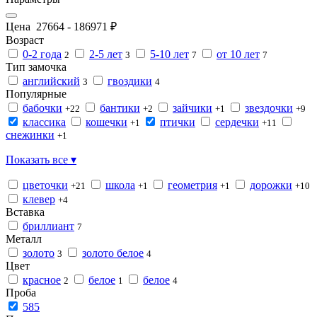
Цена
27664
-
186971
₽
Возраст
0-2 года
2-5 лет
5-10 лет
от 10 лет
2
3
7
7
Тип замочка
английский
гвоздики
3
4
Популярные
бабочки
бантики
зайчики
звездочки
+22
+2
+1
+9
классика
кошечки
птички
сердечки
+1
+11
снежинки
+1
Показать все ▾
цветочки
школа
геометрия
дорожки
+21
+1
+1
+10
клевер
+4
Вставка
бриллиант
7
Металл
золото
золото белое
3
4
Цвет
красное
белое
белое
2
1
4
Проба
585