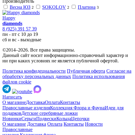
Производитель
Весна ЮЗ
SOKOLOV
Платина
2
2
3
Happy
diamonds
8 (925) 391 57 39
пн - пт с 10 до 19
сб и вс - выходные
©2014–2026. Все права защищены.
Данный сайт носит информационно-справочный характер и
ни при каких условиях не является публичной офертой.
Политика конфидециальности
Публичная оферта
Согласие на
обработку персональных данных
Политика использования
файлов cookie
Написать
О магазине
Доставка
Оплата
Контакты
Православные изделия
Коллекция Флора и Фауна
Идеи для
подарков
Детские серебряные ложки
Новинки
Серьги
Подвески
Кольца
Цепочки
О магазине
Доставка
Оплата
Контакты
Новости
Православные
изделия
Коллекция флора