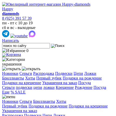
Happy
diamonds
8 (925) 391 57 39
пн - пт с 10 до 19
сб и вс - выходные
Написать
0
украшения
Новинки
Серьги
Распродажа
Подвески
Цепи
Ложки
Бриллианты
Хиты
Первый зубик
Подарки на рождение
Подарки на крещение
Украшения на заказ
Посуда
Cерьги
подвески
цепи
ложки
Крещение
Рождение
Посуда
Еще
% SALE
Новинки
Серьги
Бриллианты
Хиты
Первый зубик
Подарки на рождение
Подарки на крещение
Украшения на заказ
Распродажа
Подвески
Цепи
Ложки