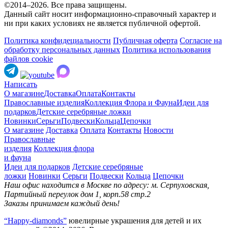
©2014–2026. Все права защищены.
Данный сайт носит информационно-справочный характер и
ни при каких условиях не является публичной офертой.
Политика конфидециальности
Публичная оферта
Согласие на
обработку персональных данных
Политика использования
файлов cookie
Написать
О магазине
Доставка
Оплата
Контакты
Православные изделия
Коллекция Флора и Фауна
Идеи для
подарков
Детские серебряные ложки
Новинки
Серьги
Подвески
Кольца
Цепочки
О магазине
Доставка
Оплата
Контакты
Новости
Православные
изделия
Коллекция флора
и фауна
Идеи для подарков
Детские серебряные
ложки
Новинки
Серьги
Подвески
Кольца
Цепочки
Наш офис находится в Москве по адресу: м. Серпуховская,
Партийный переулок дом 1, корп.58 стр.2
Заказы принимаем каждый день!
“Happy-diamonds”
ювелирные украшения для детей и их