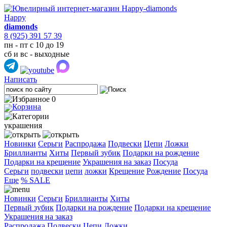
Happy
diamonds
8 (925) 391 57 39
пн - пт с 10 до 19
сб и вс - выходные
Написать
0
украшения
Новинки
Серьги
Распродажа
Подвески
Цепи
Ложки
Бриллианты
Хиты
Первый зубик
Подарки на рождение
Подарки на крещение
Украшения на заказ
Посуда
Cерьги
подвески
цепи
ложки
Крещение
Рождение
Посуда
Еще
% SALE
Новинки
Серьги
Бриллианты
Хиты
Первый зубик
Подарки на рождение
Подарки на крещение
Украшения на заказ
Распродажа
Подвески
Цепи
Ложки