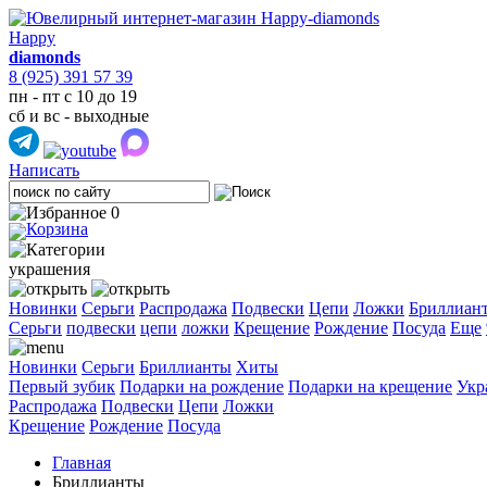
Happy
diamonds
8 (925) 391 57 39
пн - пт с 10 до 19
сб и вс - выходные
Написать
0
украшения
Новинки
Серьги
Распродажа
Подвески
Цепи
Ложки
Бриллиан
Cерьги
подвески
цепи
ложки
Крещение
Рождение
Посуда
Еще
Новинки
Серьги
Бриллианты
Хиты
Первый зубик
Подарки на рождение
Подарки на крещение
Укр
Распродажа
Подвески
Цепи
Ложки
Крещение
Рождение
Посуда
Главная
Бриллианты