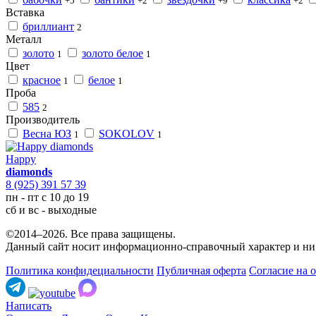
+5
+2
+9
+2
Вставка
бриллиант
2
Металл
золото
золото белое
1
1
Цвет
красное
белое
1
1
Проба
585
2
Производитель
Весна ЮЗ
SOKOLOV
1
1
Happy
diamonds
8 (925) 391 57 39
пн - пт с 10 до 19
сб и вс - выходные
©2014–2026. Все права защищены.
Данный сайт носит информационно-справочный характер и ни 
Политика конфидециальности
Публичная оферта
Согласие на 
Написать