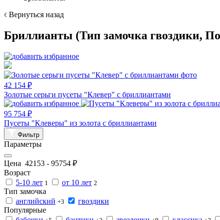
Вернуться назад
Бриллианты (Тип замочка гвоздики, П
42 154 ₽
Золотые серьги пусеты "Клевер" с бриллиантами
95 754 ₽
Пусеты "Клеверы" из золота с бриллиантами
Фильтр
Параметры
Цена
42153
-
95754
₽
Возраст
5-10 лет
от 10 лет
1
2
Тип замочка
английский
гвоздики
+3
Популярные
бабочки
бантики
звездочки
классика