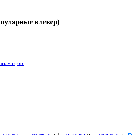
опулярные клевер)
птички
сердечки
снежинки
цветочки