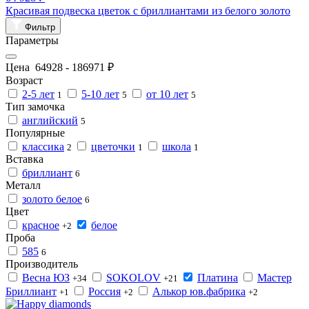
Красивая подвеска цветок с бриллиантами из белого золото
Фильтр
Параметры
Цена
64928
-
186971
₽
Возраст
2-5 лет
5-10 лет
от 10 лет
1
5
5
Тип замочка
английский
5
Популярные
классика
цветочки
школа
2
1
1
Вставка
бриллиант
6
Металл
золото белое
6
Цвет
красное
белое
+2
Проба
585
6
Производитель
Весна ЮЗ
SOKOLOV
Платина
Мастер
+34
+21
Бриллиант
Россия
Алькор юв.фабрика
+1
+2
+2