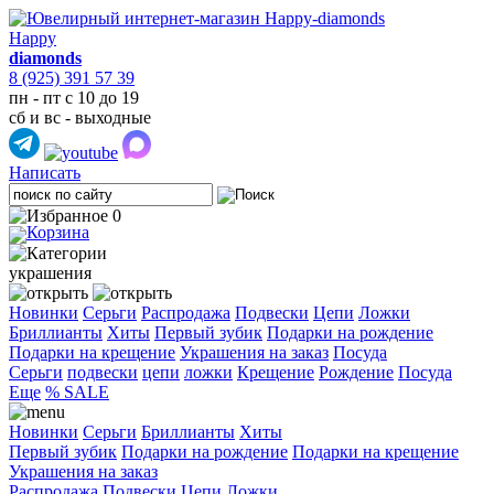
Happy
diamonds
8 (925) 391 57 39
пн - пт с 10 до 19
сб и вс - выходные
Написать
0
украшения
Новинки
Серьги
Распродажа
Подвески
Цепи
Ложки
Бриллианты
Хиты
Первый зубик
Подарки на рождение
Подарки на крещение
Украшения на заказ
Посуда
Cерьги
подвески
цепи
ложки
Крещение
Рождение
Посуда
Еще
% SALE
Новинки
Серьги
Бриллианты
Хиты
Первый зубик
Подарки на рождение
Подарки на крещение
Украшения на заказ
Распродажа
Подвески
Цепи
Ложки