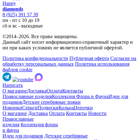
Happy
diamonds
8 (925) 391 57 39
пн - пт с 10 до 19
сб и вс - выходные
©2014–2026. Все права защищены.
Данный сайт носит информационно-справочный характер и
ни при каких условиях не является публичной офертой.
Политика конфидециальности
Публичная оферта
Согласие на
обработку персональных данных
Политика использования
файлов cookie
Написать
О магазине
Доставка
Оплата
Контакты
Православные изделия
Коллекция Флора и Фауна
Идеи для
подарков
Детские серебряные ложки
Новинки
Серьги
Подвески
Кольца
Цепочки
О магазине
Доставка
Оплата
Контакты
Новости
Православные
изделия
Коллекция флора
и фауна
Идеи для подарков
Детские серебряные