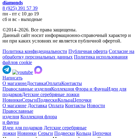
diamonds
8 (925) 391 57 39
пн - пт с 10 до 19
сб и вс - выходные
©2014–2026. Все права защищены.
Данный сайт носит информационно-справочный характер и
ни при каких условиях не является публичной офертой.
Политика конфидециальности
Публичная оферта
Согласие на
обработку персональных данных
Политика использования
файлов cookie
Написать
О магазине
Доставка
Оплата
Контакты
Православные изделия
Коллекция Флора и Фауна
Идеи для
подарков
Детские серебряные ложки
Новинки
Серьги
Подвески
Кольца
Цепочки
О магазине
Доставка
Оплата
Контакты
Новости
Православные
изделия
Коллекция флора
и фауна
Идеи для подарков
Детские серебряные
ложки
Новинки
Серьги
Подвески
Кольца
Цепочки