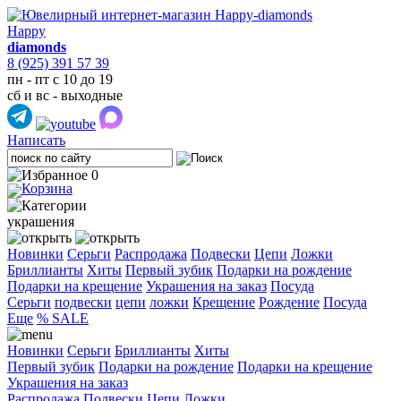
Happy
diamonds
8 (925) 391 57 39
пн - пт с 10 до 19
сб и вс - выходные
Написать
0
украшения
Новинки
Серьги
Распродажа
Подвески
Цепи
Ложки
Бриллианты
Хиты
Первый зубик
Подарки на рождение
Подарки на крещение
Украшения на заказ
Посуда
Cерьги
подвески
цепи
ложки
Крещение
Рождение
Посуда
Еще
% SALE
Новинки
Серьги
Бриллианты
Хиты
Первый зубик
Подарки на рождение
Подарки на крещение
Украшения на заказ
Распродажа
Подвески
Цепи
Ложки