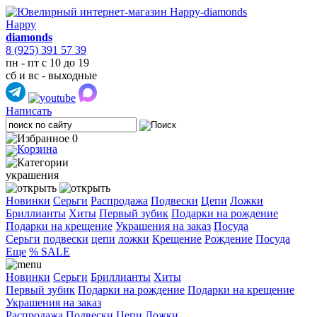
Happy
diamonds
8 (925) 391 57 39
пн - пт с 10 до 19
сб и вс - выходные
Написать
0
украшения
Новинки
Серьги
Распродажа
Подвески
Цепи
Ложки
Бриллианты
Хиты
Первый зубик
Подарки на рождение
Подарки на крещение
Украшения на заказ
Посуда
Cерьги
подвески
цепи
ложки
Крещение
Рождение
Посуда
Еще
% SALE
Новинки
Серьги
Бриллианты
Хиты
Первый зубик
Подарки на рождение
Подарки на крещение
Украшения на заказ
Распродажа
Подвески
Цепи
Ложки