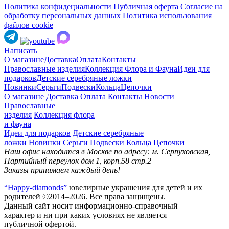
Политика конфидециальности
Публичная оферта
Согласие на
обработку персональных данных
Политика использования
файлов cookie
Написать
О магазине
Доставка
Оплата
Контакты
Православные изделия
Коллекция Флора и Фауна
Идеи для
подарков
Детские серебряные ложки
Новинки
Серьги
Подвески
Кольца
Цепочки
О магазине
Доставка
Оплата
Контакты
Новости
Православные
изделия
Коллекция флора
и фауна
Идеи для подарков
Детские серебряные
ложки
Новинки
Серьги
Подвески
Кольца
Цепочки
Наш офис находится в Москве по адресу: м. Серпуховская,
Партийный переулок дом 1, корп.58 стр.2
Заказы принимаем каждый день!
“Happy-diamonds”
ювелирные украшения для детей и их
родителей ©2014–2026. Все права защищены.
Данный сайт носит информационно-справочный
характер и ни при каких условиях не является
публичной офертой.