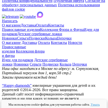
Политика конфидециальности
Публичная оферта
Согласие на
обработку персональных данных
Политика использования
файлов cookie
Написать
О магазине
Доставка
Оплата
Контакты
Православные изделия
Коллекция Флора и Фауна
Идеи для
подарков
Детские серебряные ложки
Новинки
Серьги
Подвески
Кольца
Цепочки
О магазине
Доставка
Оплата
Контакты
Новости
Православные
изделия
Коллекция флора
и фауна
Идеи для подарков
Детские серебряные
ложки
Новинки
Серьги
Подвески
Кольца
Цепочки
Наш офис находится в Москве по адресу: м. Серпуховская,
Партийный переулок дом 1, корп.58 стр.2
Заказы принимаем каждый день!
“Happy-diamonds”
ювелирные украшения для детей и их
родителей ©2014–2026. Все права защищены.
Данный сайт носит информационно-справочный
характер и ни при каких условиях не является
публичной офертой.
Мы используем cookie-файлы для улучшения работы сайта.
Узнать