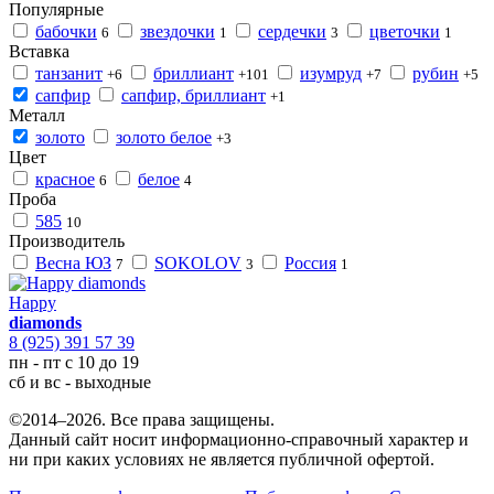
Популярные
бабочки
звездочки
сердечки
цветочки
6
1
3
1
Вставка
танзанит
бриллиант
изумруд
рубин
+6
+101
+7
+5
сапфир
сапфир, бриллиант
+1
Металл
золото
золото белое
+3
Цвет
красное
белое
6
4
Проба
585
10
Производитель
Весна ЮЗ
SOKOLOV
Россия
7
3
1
Happy
diamonds
8 (925) 391 57 39
пн - пт с 10 до 19
сб и вс - выходные
©2014–2026. Все права защищены.
Данный сайт носит информационно-справочный характер и
ни при каких условиях не является публичной офертой.