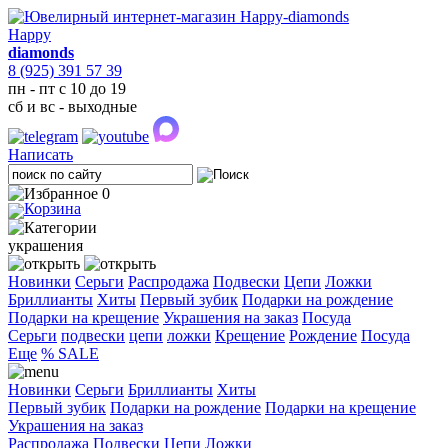
Happy
diamonds
8 (925) 391 57 39
пн - пт с 10 до 19
сб и вс - выходные
Написать
0
украшения
Новинки
Серьги
Распродажа
Подвески
Цепи
Ложки
Бриллианты
Хиты
Первый зубик
Подарки на рождение
Подарки на крещение
Украшения на заказ
Посуда
Cерьги
подвески
цепи
ложки
Крещение
Рождение
Посуда
Еще
% SALE
Новинки
Серьги
Бриллианты
Хиты
Первый зубик
Подарки на рождение
Подарки на крещение
Украшения на заказ
Распродажа
Подвески
Цепи
Ложки