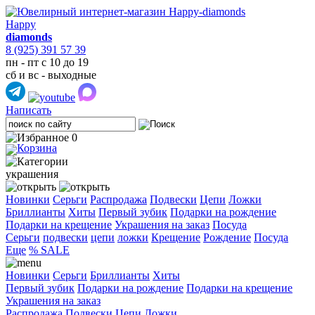
Happy
diamonds
8 (925) 391 57 39
пн - пт с 10 до 19
сб и вс - выходные
Написать
0
украшения
Новинки
Серьги
Распродажа
Подвески
Цепи
Ложки
Бриллианты
Хиты
Первый зубик
Подарки на рождение
Подарки на крещение
Украшения на заказ
Посуда
Cерьги
подвески
цепи
ложки
Крещение
Рождение
Посуда
Еще
% SALE
Новинки
Серьги
Бриллианты
Хиты
Первый зубик
Подарки на рождение
Подарки на крещение
Украшения на заказ
Распродажа
Подвески
Цепи
Ложки