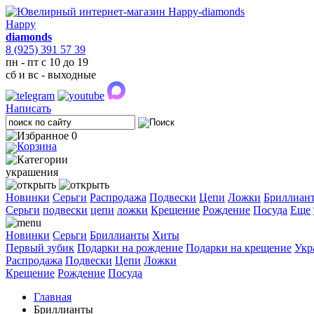
Happy
diamonds
8 (925) 391 57 39
пн - пт с 10 до 19
сб и вс - выходные
Написать
0
украшения
Новинки
Серьги
Распродажа
Подвески
Цепи
Ложки
Бриллиан
Cерьги
подвески
цепи
ложки
Крещение
Рождение
Посуда
Еще
Новинки
Серьги
Бриллианты
Хиты
Первый зубик
Подарки на рождение
Подарки на крещение
Укр
Распродажа
Подвески
Цепи
Ложки
Крещение
Рождение
Посуда
Главная
Бриллианты