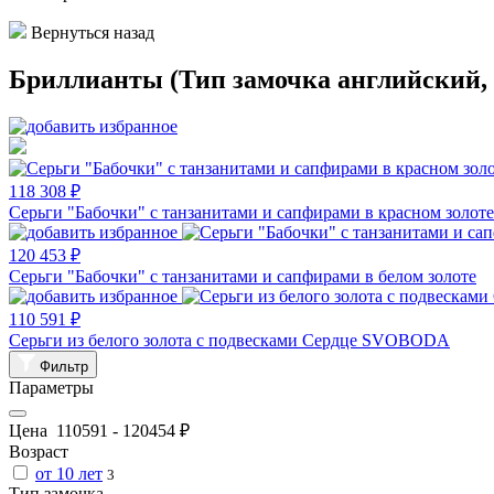
Вернуться назад
Бриллианты (Тип замочка английский,
118 308 ₽
Серьги "Бабочки" с танзанитами и сапфирами в красном золоте
120 453 ₽
Серьги "Бабочки" с танзанитами и сапфирами в белом золоте
110 591 ₽
Серьги из белого золота с подвесками Сердце SVOBODA
Фильтр
Параметры
Цена
110591
-
120454
₽
Возраст
от 10 лет
3
Тип замочка