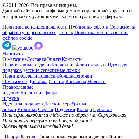
©2014–2026. Все права защищены.
Данный сайт носит информационно-справочный характер и
ни при каких условиях не является публичной офертой.
Политика конфидециальности
Публичная оферта
Согласие на
обработку персональных данных
Политика использования
файлов cookie
Написать
О магазине
Доставка
Оплата
Контакты
Православные изделия
Коллекция Флора и Фауна
Идеи для
подарков
Детские серебряные ложки
Новинки
Серьги
Подвески
Кольца
Цепочки
О магазине
Доставка
Оплата
Контакты
Новости
Православные
изделия
Коллекция флора
и фауна
Идеи для подарков
Детские серебряные
ложки
Новинки
Серьги
Подвески
Кольца
Цепочки
Наш офис находится в Москве по адресу: м. Серпуховская,
Партийный переулок дом 1, корп.58 стр.2
Заказы принимаем каждый день!
“Happy-diamonds”
ювелирные украшения для детей и их