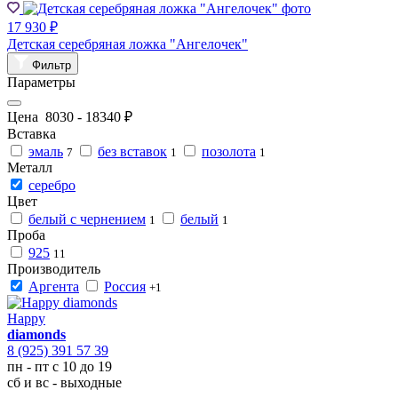
17 930 ₽
Детская серебряная ложка "Ангелочек"
Фильтр
Параметры
Цена
8030
-
18340
₽
Вставка
эмаль
без вставок
позолота
7
1
1
Металл
серебро
Цвет
белый с чернением
белый
1
1
Проба
925
11
Производитель
Аргента
Россия
+1
Happy
diamonds
8 (925) 391 57 39
пн - пт с 10 до 19
сб и вс - выходные