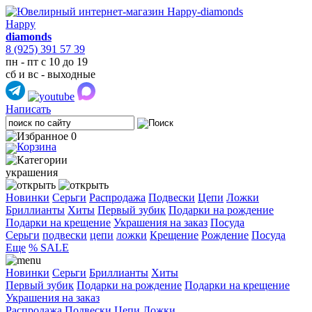
Happy
diamonds
8 (925) 391 57 39
пн - пт с 10 до 19
сб и вс - выходные
Написать
0
украшения
Новинки
Серьги
Распродажа
Подвески
Цепи
Ложки
Бриллианты
Хиты
Первый зубик
Подарки на рождение
Подарки на крещение
Украшения на заказ
Посуда
Cерьги
подвески
цепи
ложки
Крещение
Рождение
Посуда
Еще
% SALE
Новинки
Серьги
Бриллианты
Хиты
Первый зубик
Подарки на рождение
Подарки на крещение
Украшения на заказ
Распродажа
Подвески
Цепи
Ложки