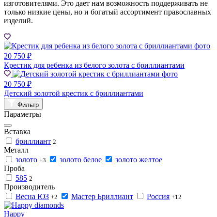
изготовителями. Это дает нам возможность поддерживать не
только низкие цены, но и богатый ассортимент православных
изделий.
20 750 ₽
Крестик для ребенка из белого золота с бриллиантами
20 750 ₽
Детский золотой крестик с бриллиантами
Фильтр
Параметры
Вставка
бриллиант
2
Металл
золото
золото белое
золото желтое
+3
Проба
585
2
Производитель
Весна ЮЗ
Мастер Бриллиант
Россия
+2
+12
Happy