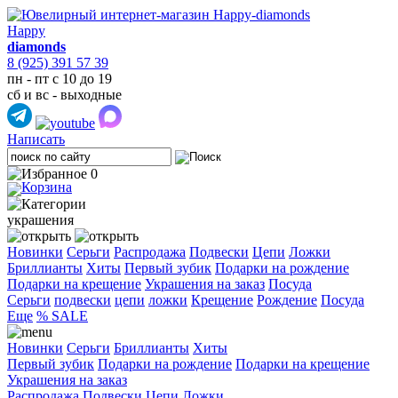
Happy
diamonds
8 (925) 391 57 39
пн - пт с 10 до 19
сб и вс - выходные
Написать
0
украшения
Новинки
Серьги
Распродажа
Подвески
Цепи
Ложки
Бриллианты
Хиты
Первый зубик
Подарки на рождение
Подарки на крещение
Украшения на заказ
Посуда
Cерьги
подвески
цепи
ложки
Крещение
Рождение
Посуда
Еще
% SALE
Новинки
Серьги
Бриллианты
Хиты
Первый зубик
Подарки на рождение
Подарки на крещение
Украшения на заказ
Распродажа
Подвески
Цепи
Ложки