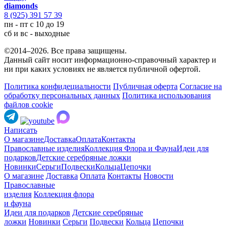
diamonds
8 (925) 391 57 39
пн - пт с 10 до 19
сб и вс - выходные
©2014–2026. Все права защищены.
Данный сайт носит информационно-справочный характер и
ни при каких условиях не является публичной офертой.
Политика конфидециальности
Публичная оферта
Согласие на
обработку персональных данных
Политика использования
файлов cookie
Написать
О магазине
Доставка
Оплата
Контакты
Православные изделия
Коллекция Флора и Фауна
Идеи для
подарков
Детские серебряные ложки
Новинки
Серьги
Подвески
Кольца
Цепочки
О магазине
Доставка
Оплата
Контакты
Новости
Православные
изделия
Коллекция флора
и фауна
Идеи для подарков
Детские серебряные
ложки
Новинки
Серьги
Подвески
Кольца
Цепочки