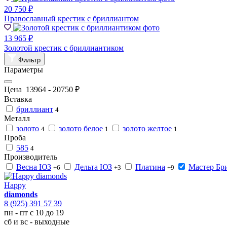
20 750 ₽
Православный крестик с бриллиантом
13 965 ₽
Золотой крестик с бриллиантиком
Фильтр
Параметры
Цена
13964
-
20750
₽
Вставка
бриллиант
4
Металл
золото
золото белое
золото желтое
4
1
1
Проба
585
4
Производитель
Весна ЮЗ
Дельта ЮЗ
Платина
Мастер Бр
+6
+3
+9
Happy
diamonds
8 (925) 391 57 39
пн - пт с 10 до 19
сб и вс - выходные