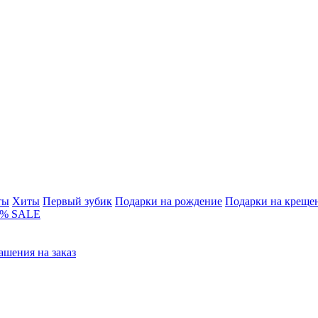
ты
Хиты
Первый зубик
Подарки на рождение
Подарки на креще
% SALE
ашения на заказ