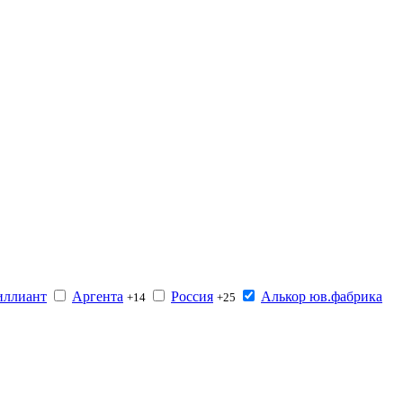
иллиант
Аргента
Россия
Алькор юв.фабрика
+14
+25