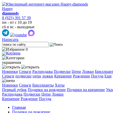
Happy
diamonds
8 (925) 391 57 39
пн - пт с 10 до 19
сб и вс - выходные
Написать
0
украшения
Новинки
Серьги
Распродажа
Подвески
Цепи
Ложки
Бриллиан
Cерьги
подвески
цепи
ложки
Крещение
Рождение
Посуда
Еще
Новинки
Серьги
Бриллианты
Хиты
Первый зубик
Подарки на рождение
Подарки на крещение
Укр
Распродажа
Подвески
Цепи
Ложки
Крещение
Рождение
Посуда
Главная
Подарки на рождение