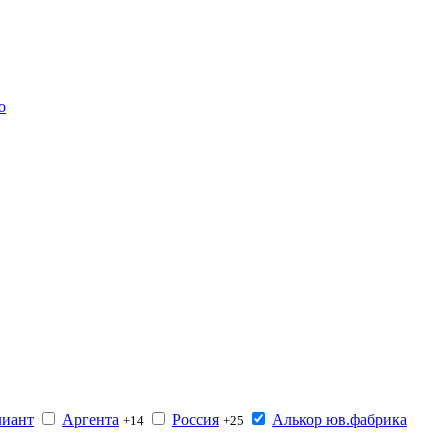
лиант
Аргента
Россия
Алькор юв.фабрика
+14
+25