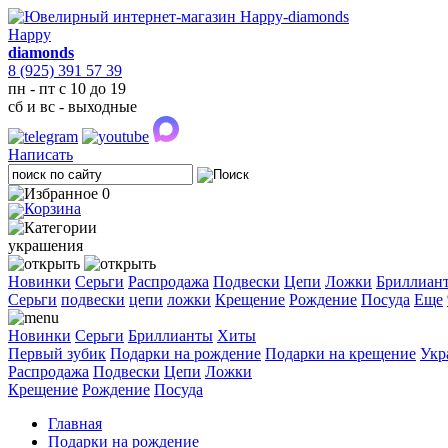
Happy
diamonds
8 (925) 391 57 39
пн - пт с 10 до 19
сб и вс - выходные
Написать
0
украшения
Новинки
Серьги
Распродажа
Подвески
Цепи
Ложки
Бриллиан
Cерьги
подвески
цепи
ложки
Крещение
Рождение
Посуда
Еще
Новинки
Серьги
Бриллианты
Хиты
Первый зубик
Подарки на рождение
Подарки на крещение
Укр
Распродажа
Подвески
Цепи
Ложки
Крещение
Рождение
Посуда
Главная
Подарки на рождение