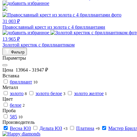
31 003 ₽
Православный крест из золота с 4 бриллиантами
13 965 ₽
Золотой крестик с бриллиантиком
Фильтр
Параметры
Цена
13964
-
31947
₽
Вставка
бриллиант
10
Металл
золото
золото белое
золото желтое
8
3
1
Цвет
белое
2
Проба
585
10
Производитель
Весна ЮЗ
Дельта ЮЗ
Платина
Мастер Брил
+3
+9