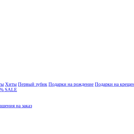
ты
Хиты
Первый зубик
Подарки на рождение
Подарки на креще
% SALE
ашения на заказ