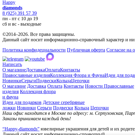
Happy
diamonds
8 (925) 391 57 39
пн - пт с 10 до 19
сб и вс - выходные
©2014–2026. Все права защищены.
Данный сайт носит информационно-справочный характер и ни 
Политика конфидециальности
Публичная оферта
Согласие на 
Написать
О магазине
Доставка
Оплата
Контакты
Православные изделия
Коллекция Флора и Фауна
Идеи для пода
Новинки
Серьги
Подвески
Кольца
Цепочки
О магазине
Доставка
Оплата
Контакты
Новости
Православные
изделия
Коллекция флора
и фауна
Идеи для подарков
Детские серебряные
ложки
Новинки
Серьги
Подвески
Кольца
Цепочки
Наш офис находится в Москве по адресу: м. Серпуховская, Парт
Заказы принимаем каждый день!
“Happy-diamonds”
ювелирные украшения для детей и их родите
Данный сайт носит информационно-справочный