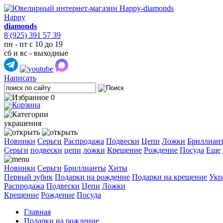
Happy
diamonds
8 (925) 391 57 39
пн - пт с 10 до 19
сб и вс - выходные
Написать
0
украшения
Новинки
Серьги
Распродажа
Подвески
Цепи
Ложки
Бриллиан
Cерьги
подвески
цепи
ложки
Крещение
Рождение
Посуда
Еще
Новинки
Серьги
Бриллианты
Хиты
Первый зубик
Подарки на рождение
Подарки на крещение
Укр
Распродажа
Подвески
Цепи
Ложки
Крещение
Рождение
Посуда
Главная
Подарки на рождение