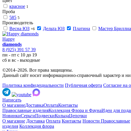
Цвет
красное
1
Проба
585
5
Производитель
Весна ЮЗ
Дельта ЮЗ
Платина
Мастер Бриллиа
+6
Happy
diamonds
8 (925) 391 57 39
пн - пт с 10 до 19
сб и вс - выходные
©2014–2026. Все права защищены.
Данный сайт носит информационно-справочный характер и ни 
Политика конфидециальности
Публичная оферта
Согласие на 
Написать
О магазине
Доставка
Оплата
Контакты
Православные изделия
Коллекция Флора и Фауна
Идеи для пода
Новинки
Серьги
Подвески
Кольца
Цепочки
О магазине
Доставка
Оплата
Контакты
Новости
Православные
изделия
Коллекция флора