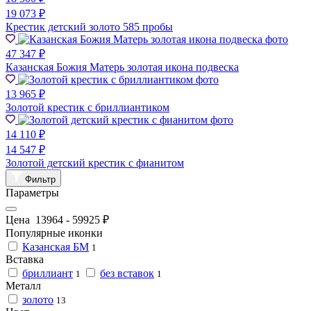
19 073 ₽
Крестик детский золото 585 пробы
47 347 ₽
Казанская Божия Матерь золотая икона подвеска
13 965 ₽
Золотой крестик с бриллиантиком
14 110 ₽
14 547 ₽
Золотой детский крестик с фианитом
Фильтр
Параметры
Цена
13964
-
59925
₽
Популярные иконки
Казанская БМ
1
Вставка
бриллиант
без вставок
1
1
Металл
золото
13