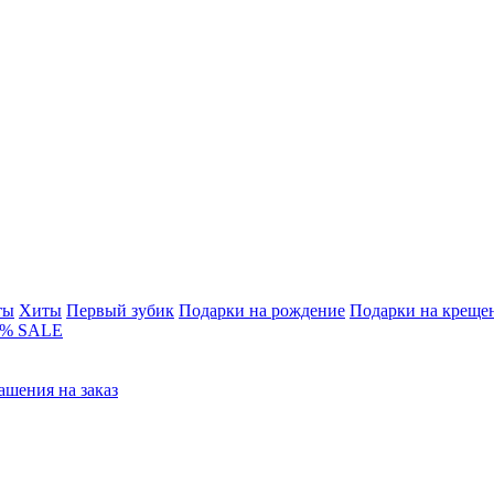
ты
Хиты
Первый зубик
Подарки на рождение
Подарки на креще
% SALE
ашения на заказ