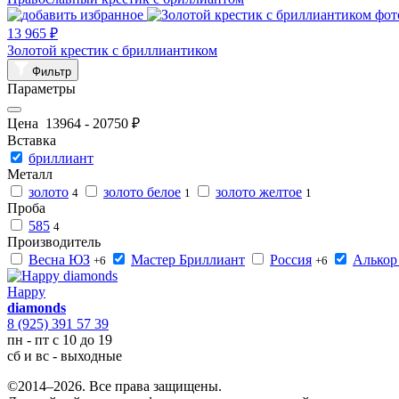
13 965 ₽
Золотой крестик с бриллиантиком
Фильтр
Параметры
Цена
13964
-
20750
₽
Вставка
бриллиант
Металл
золото
золото белое
золото желтое
4
1
1
Проба
585
4
Производитель
Весна ЮЗ
Мастер Бриллиант
Россия
Алькор
+6
+6
Happy
diamonds
8 (925) 391 57 39
пн - пт с 10 до 19
сб и вс - выходные
©2014–2026. Все права защищены.