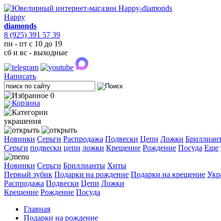
Happy
diamonds
8 (925) 391 57 39
пн - пт с 10 до 19
сб и вс - выходные
Написать
0
украшения
Новинки
Серьги
Распродажа
Подвески
Цепи
Ложки
Бриллиан
Cерьги
подвески
цепи
ложки
Крещение
Рождение
Посуда
Еще
Новинки
Серьги
Бриллианты
Хиты
Первый зубик
Подарки на рождение
Подарки на крещение
Укр
Распродажа
Подвески
Цепи
Ложки
Крещение
Рождение
Посуда
Главная
Подарки на рождение