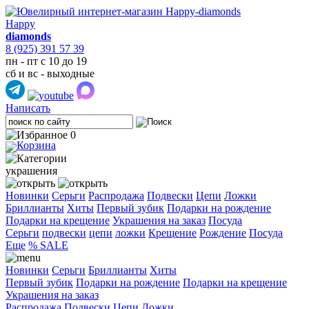
Happy
diamonds
8 (925) 391 57 39
пн - пт с 10 до 19
сб и вс - выходные
Написать
0
украшения
Новинки
Серьги
Распродажа
Подвески
Цепи
Ложки
Бриллианты
Хиты
Первый зубик
Подарки на рождение
Подарки на крещение
Украшения на заказ
Посуда
Cерьги
подвески
цепи
ложки
Крещение
Рождение
Посуда
Еще
% SALE
Новинки
Серьги
Бриллианты
Хиты
Первый зубик
Подарки на рождение
Подарки на крещение
Украшения на заказ
Распродажа
Подвески
Цепи
Ложки