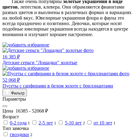
Также очень популярны
золотые
украшения в виде
цветов
, лепестков, клевера. Они обрамляются фианитами
разных цветов и выолнены в различных формах и вариациях
на любой вкус. Ювелирные украшения флора и фауна это
всегда празднично и позитивно. Девочки, которые носят
подобные ювелирные украшения всегда находятся в центре
внимания и излучают хорошее настроение.
16 385 ₽
Детские серьги "Лошадки" золотые
52 068 ₽
Пусеты с сапфирами в белом золоте с бриллиантами
Фильтр
Параметры
Цена
16385
-
52068
₽
Возраст
0-2 года
2-5 лет
5-10 лет
от 10 лет
1
1
2
1
Тип замочка
гвоздики
2