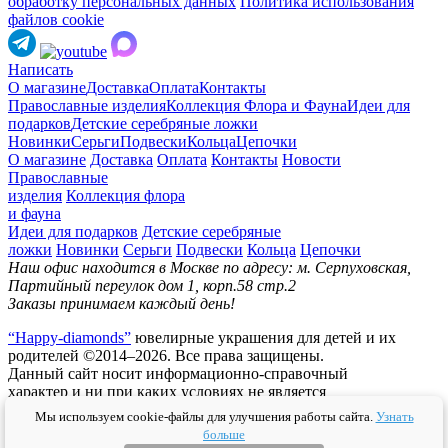
обработку персональных данных
Политика использования
файлов cookie
Написать
О магазине
Доставка
Оплата
Контакты
Православные изделия
Коллекция Флора и Фауна
Идеи для
подарков
Детские серебряные ложки
Новинки
Серьги
Подвески
Кольца
Цепочки
О магазине
Доставка
Оплата
Контакты
Новости
Православные
изделия
Коллекция флора
и фауна
Идеи для подарков
Детские серебряные
ложки
Новинки
Серьги
Подвески
Кольца
Цепочки
Наш офис находится в Москве по адресу: м. Серпуховская,
Партийный переулок дом 1, корп.58 стр.2
Заказы принимаем каждый день!
“Happy-diamonds”
ювелирные украшения для детей и их
родителей ©2014–2026. Все права защищены.
Данный сайт носит информационно-справочный
характер и ни при каких условиях не является
публичной офертой.
Мы используем cookie-файлы для улучшения работы сайта.
Узнать
больше
Политика конфидециальности
Публичная оферта
Согласие на