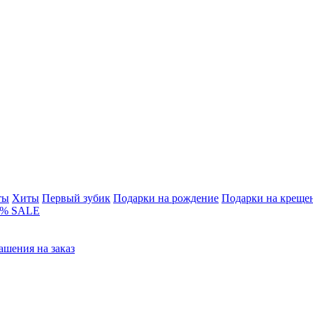
ты
Хиты
Первый зубик
Подарки на рождение
Подарки на креще
% SALE
ашения на заказ