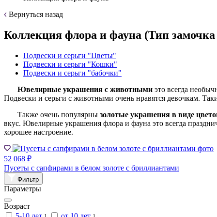
Вернуться назад
Коллекция флора и фауна (Тип замочка 
Подвески и серьги "Цветы"
Подвески и серьги "Кошки"
Подвески и серьги "бабочки"
Ювелирные
украшения с животными
это всегда необыч
Подвески и серьги с животными очень нравятся девочкам. Так
Также очень популярны
золотые
украшения в виде цвето
вкус. Ювелирные украшения флора и фауна это всегда праздни
хорошее настроение.
52 068 ₽
Пусеты с сапфирами в белом золоте с бриллиантами
Фильтр
Параметры
Возраст
5-10 лет
от 10 лет
1
1