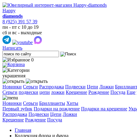
Happy
diamonds
8 (925) 391 57 39
пн - пт с 10 до 19
сб и вс - выходные
Написать
0
украшения
Новинки
Серьги
Распродажа
Подвески
Цепи
Ложки
Бриллиан
Cерьги
подвески
цепи
ложки
Крещение
Рождение
Посуда
Еще
Новинки
Серьги
Бриллианты
Хиты
Первый зубик
Подарки на рождение
Подарки на крещение
Укр
Распродажа
Подвески
Цепи
Ложки
Крещение
Рождение
Посуда
Главная
Коллекция флора и фауна