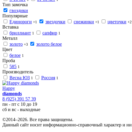
Тип замочка
гвоздики
Популярные
Единороги
звездочки
снежинки
цветочки
+1
+1
+2
Вставка
бриллиант
сапфир
1
1
Металл
золото
золото белое
+3
Цвет
белое
1
Проба
585
1
Производитель
Весна ЮЗ
Россия
1
1
Happy
diamonds
8 (925) 391 57 39
пн - пт с 10 до 19
сб и вс - выходные
©2014–2026. Все права защищены.
Данный сайт носит информационно-справочный характер и ни 