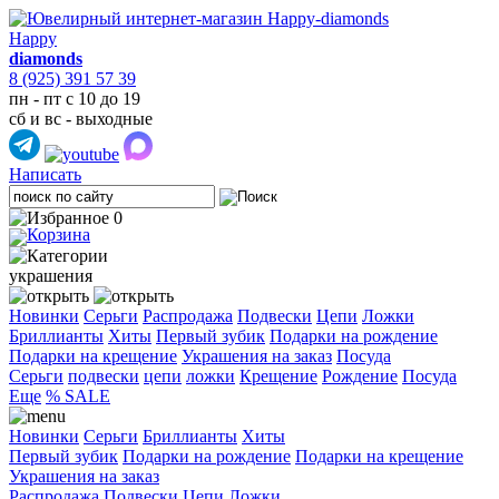
Happy
diamonds
8 (925) 391 57 39
пн - пт с 10 до 19
сб и вс - выходные
Написать
0
украшения
Новинки
Серьги
Распродажа
Подвески
Цепи
Ложки
Бриллианты
Хиты
Первый зубик
Подарки на рождение
Подарки на крещение
Украшения на заказ
Посуда
Cерьги
подвески
цепи
ложки
Крещение
Рождение
Посуда
Еще
% SALE
Новинки
Серьги
Бриллианты
Хиты
Первый зубик
Подарки на рождение
Подарки на крещение
Украшения на заказ
Распродажа
Подвески
Цепи
Ложки