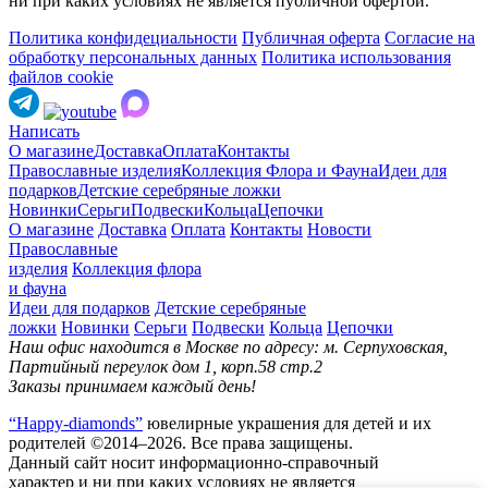
ни при каких условиях не является публичной офертой.
Политика конфидециальности
Публичная оферта
Согласие на
обработку персональных данных
Политика использования
файлов cookie
Написать
О магазине
Доставка
Оплата
Контакты
Православные изделия
Коллекция Флора и Фауна
Идеи для
подарков
Детские серебряные ложки
Новинки
Серьги
Подвески
Кольца
Цепочки
О магазине
Доставка
Оплата
Контакты
Новости
Православные
изделия
Коллекция флора
и фауна
Идеи для подарков
Детские серебряные
ложки
Новинки
Серьги
Подвески
Кольца
Цепочки
Наш офис находится в Москве по адресу: м. Серпуховская,
Партийный переулок дом 1, корп.58 стр.2
Заказы принимаем каждый день!
“Happy-diamonds”
ювелирные украшения для детей и их
родителей ©2014–2026. Все права защищены.
Данный сайт носит информационно-справочный
характер и ни при каких условиях не является