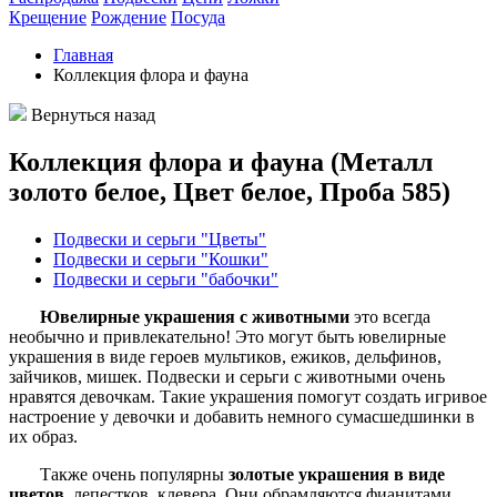
Крещение
Рождение
Посуда
Главная
Коллекция флора и фауна
Вернуться назад
Коллекция флора и фауна (Металл
золото белое, Цвет белое, Проба 585)
Подвески и серьги "Цветы"
Подвески и серьги "Кошки"
Подвески и серьги "бабочки"
Ювелирные
украшения с животными
это всегда
необычно и привлекательно! Это могут быть ювелирные
украшения в виде героев мультиков, ежиков, дельфинов,
зайчиков, мишек. Подвески и серьги с животными очень
нравятся девочкам. Такие украшения помогут создать игривое
настроение у девочки и добавить немного сумасшедшинки в
их образ.
Также очень популярны
золотые
украшения в виде
цветов
, лепестков, клевера. Они обрамляются фианитами