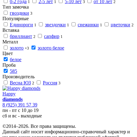
0-2 года
2-5 лет
5-10 лет
от 10 лет
1
1
3
2
Тип замочка
гвоздики
3
Популярные
Единороги
звездочки
снежинки
цветочки
1
1
1
2
Вставка
бриллиант
сапфир
2
1
Металл
золото
золото белое
+3
Цвет
белое
Проба
585
Производитель
Весна ЮЗ
Россия
2
3
Happy
diamonds
8 (925) 391 57 39
пн - пт с 10 до 19
сб и вс - выходные
©2014–2026. Все права защищены.
Данный сайт носит информационно-справочный характер и