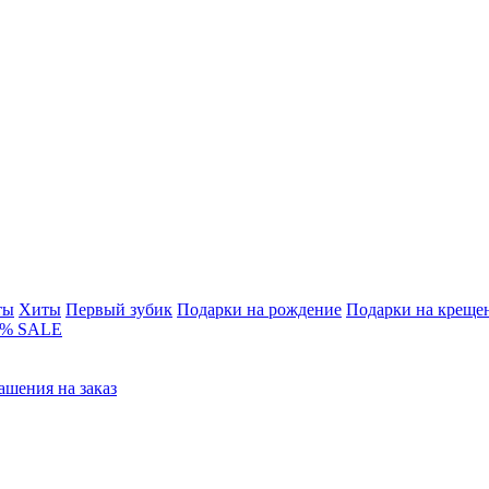
ты
Хиты
Первый зубик
Подарки на рождение
Подарки на креще
% SALE
ашения на заказ