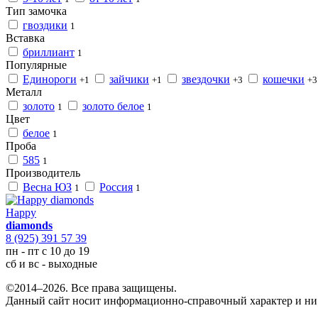
Тип замочка
гвоздики
1
Вставка
бриллиант
1
Популярные
Единороги
зайчики
звездочки
кошечки
+1
+1
+3
+3
Металл
золото
золото белое
1
1
Цвет
белое
1
Проба
585
1
Производитель
Весна ЮЗ
Россия
1
1
Happy
diamonds
8 (925) 391 57 39
пн - пт с 10 до 19
сб и вс - выходные
©2014–2026. Все права защищены.
Данный сайт носит информационно-справочный характер и ни 