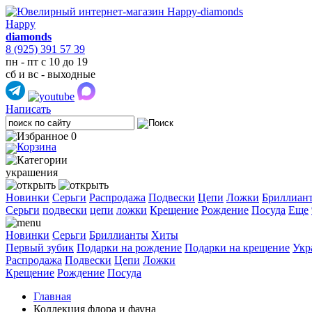
Happy
diamonds
8 (925) 391 57 39
пн - пт с 10 до 19
сб и вс - выходные
Написать
0
украшения
Новинки
Серьги
Распродажа
Подвески
Цепи
Ложки
Бриллиан
Cерьги
подвески
цепи
ложки
Крещение
Рождение
Посуда
Еще
Новинки
Серьги
Бриллианты
Хиты
Первый зубик
Подарки на рождение
Подарки на крещение
Укр
Распродажа
Подвески
Цепи
Ложки
Крещение
Рождение
Посуда
Главная
Коллекция флора и фауна