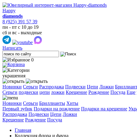
Happy
diamonds
8 (925) 391 57 39
пн - пт с 10 до 19
сб и вс - выходные
Написать
0
украшения
Новинки
Серьги
Распродажа
Подвески
Цепи
Ложки
Бриллиан
Cерьги
подвески
цепи
ложки
Крещение
Рождение
Посуда
Еще
Новинки
Серьги
Бриллианты
Хиты
Первый зубик
Подарки на рождение
Подарки на крещение
Укр
Распродажа
Подвески
Цепи
Ложки
Крещение
Рождение
Посуда
Главная
Коллекция флора и фауна