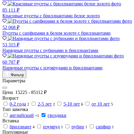
85 111 ₽
Красивые пусеты с бриллиантами белое золото
52 068 ₽
Пусеты с сапфирами в белом золоте с бриллиантами
53 315 ₽
Нарядные пусеты с рубинами и бриллиантами
60 707 ₽
Нарядные пусеты с изумрудами и бриллиантами
Фильтр
Параметры
Цена
15225
-
85112
₽
Возраст
0-2 года
2-5 лет
5-10 лет
от 10 лет
2
2
6
5
Тип замочка
английский
гвоздики
+1
Вставка
бриллиант
изумруд
рубин
сапфир
4
1
1
1
Популярные