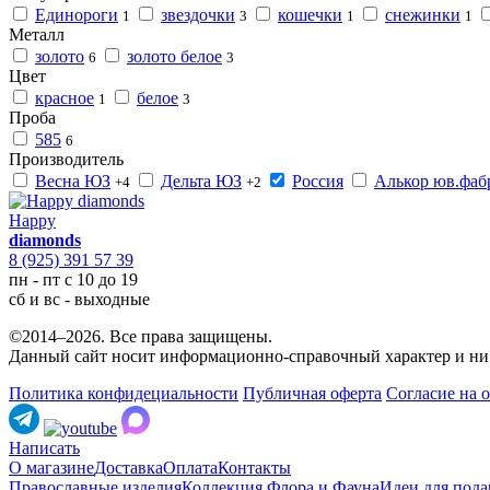
Единороги
звездочки
кошечки
снежинки
1
3
1
1
Металл
золото
золото белое
6
3
Цвет
красное
белое
1
3
Проба
585
6
Производитель
Весна ЮЗ
Дельта ЮЗ
Россия
Алькор юв.фаб
+4
+2
Happy
diamonds
8 (925) 391 57 39
пн - пт с 10 до 19
сб и вс - выходные
©2014–2026. Все права защищены.
Данный сайт носит информационно-справочный характер и ни 
Политика конфидециальности
Публичная оферта
Согласие на 
Написать
О магазине
Доставка
Оплата
Контакты
Православные изделия
Коллекция Флора и Фауна
Идеи для пода