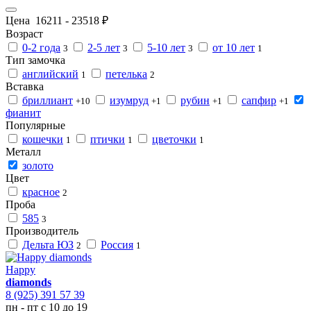
Цена
16211
-
23518
₽
Возраст
0-2 года
2-5 лет
5-10 лет
от 10 лет
3
3
3
1
Тип замочка
английский
петелька
1
2
Вставка
бриллиант
изумруд
рубин
сапфир
+10
+1
+1
+1
фианит
Популярные
кошечки
птички
цветочки
1
1
1
Металл
золото
Цвет
красное
2
Проба
585
3
Производитель
Дельта ЮЗ
Россия
2
1
Happy
diamonds
8 (925) 391 57 39
пн - пт с 10 до 19