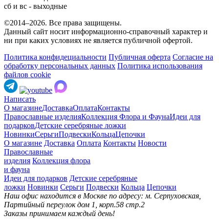
сб и вс - выходные
©2014–2026. Все права защищены.
Данный сайт носит информационно-справочный характер и
ни при каких условиях не является публичной офертой.
Политика конфидециальности
Публичная оферта
Согласие на
обработку персональных данных
Политика использования
файлов cookie
Написать
О магазине
Доставка
Оплата
Контакты
Православные изделия
Коллекция Флора и Фауна
Идеи для
подарков
Детские серебряные ложки
Новинки
Серьги
Подвески
Кольца
Цепочки
О магазине
Доставка
Оплата
Контакты
Новости
Православные
изделия
Коллекция флора
и фауна
Идеи для подарков
Детские серебряные
ложки
Новинки
Серьги
Подвески
Кольца
Цепочки
Наш офис находится в Москве по адресу: м. Серпуховская,
Партийный переулок дом 1, корп.58 стр.2
Заказы принимаем каждый день!