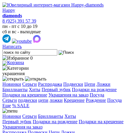
Happy
diamonds
8 (925) 391 57 39
пн - пт с 10 до 19
сб и вс - выходные
Написать
0
украшения
Новинки
Серьги
Распродажа
Подвески
Цепи
Ложки
Бриллианты
Хиты
Первый зубик
Подарки на рождение
Подарки на крещение
Украшения на заказ
Посуда
Cерьги
подвески
цепи
ложки
Крещение
Рождение
Посуда
Еще
% SALE
Новинки
Серьги
Бриллианты
Хиты
Первый зубик
Подарки на рождение
Подарки на крещение
Украшения на заказ
Распродажа
Подвески
Цепи
Ложки