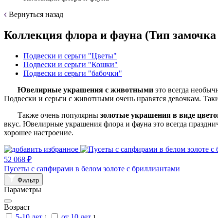
Вернуться назад
Коллекция флора и фауна (Тип замочка
Подвески и серьги "Цветы"
Подвески и серьги "Кошки"
Подвески и серьги "бабочки"
Ювелирные
украшения с животными
это всегда необыч
Подвески и серьги с животными очень нравятся девочкам. Так
Также очень популярны
золотые
украшения в виде цвето
вкус. Ювелирные украшения флора и фауна это всегда праздни
хорошее настроение.
52 068 ₽
Пусеты с сапфирами в белом золоте с бриллиантами
Фильтр
Параметры
Возраст
5-10 лет
от 10 лет
1
1