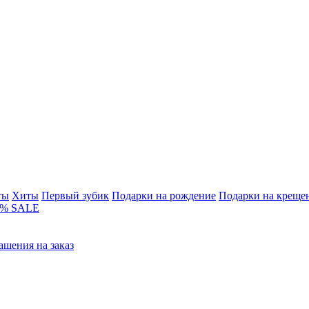
ты
Хиты
Первый зубик
Подарки на рождение
Подарки на креще
% SALE
ашения на заказ