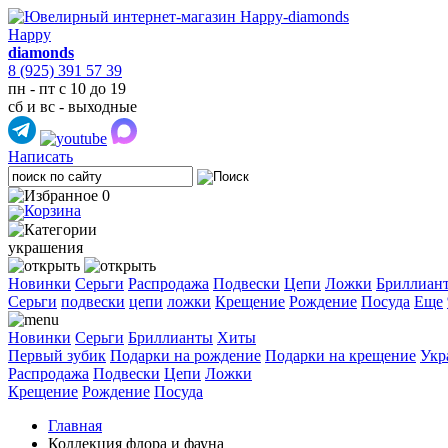
Happy
diamonds
8 (925) 391 57 39
пн - пт с 10 до 19
сб и вс - выходные
Написать
0
украшения
Новинки
Серьги
Распродажа
Подвески
Цепи
Ложки
Бриллиан
Cерьги
подвески
цепи
ложки
Крещение
Рождение
Посуда
Еще
Новинки
Серьги
Бриллианты
Хиты
Первый зубик
Подарки на рождение
Подарки на крещение
Укр
Распродажа
Подвески
Цепи
Ложки
Крещение
Рождение
Посуда
Главная
Коллекция флора и фауна