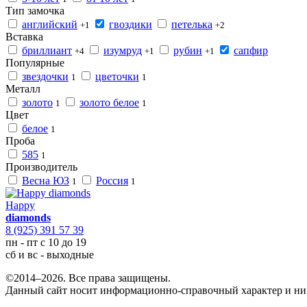
Тип замочка
английский
гвоздики
петелька
+1
+2
Вставка
бриллиант
изумруд
рубин
сапфир
+4
+1
+1
Популярные
звездочки
цветочки
1
1
Металл
золото
золото белое
1
1
Цвет
белое
1
Проба
585
1
Производитель
Весна ЮЗ
Россия
1
1
Happy
diamonds
8 (925) 391 57 39
пн - пт с 10 до 19
сб и вс - выходные
©2014–2026. Все права защищены.
Данный сайт носит информационно-справочный характер и ни 