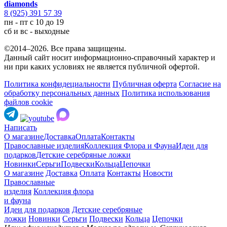
diamonds
8 (925) 391 57 39
пн - пт с 10 до 19
сб и вс - выходные
©2014–2026. Все права защищены.
Данный сайт носит информационно-справочный характер и
ни при каких условиях не является публичной офертой.
Политика конфидециальности
Публичная оферта
Согласие на
обработку персональных данных
Политика использования
файлов cookie
Написать
О магазине
Доставка
Оплата
Контакты
Православные изделия
Коллекция Флора и Фауна
Идеи для
подарков
Детские серебряные ложки
Новинки
Серьги
Подвески
Кольца
Цепочки
О магазине
Доставка
Оплата
Контакты
Новости
Православные
изделия
Коллекция флора
и фауна
Идеи для подарков
Детские серебряные
ложки
Новинки
Серьги
Подвески
Кольца
Цепочки