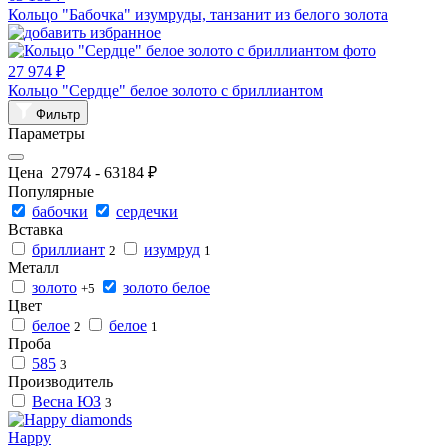
Кольцо "Бабочка" изумруды, танзанит из белого золота
27 974 ₽
Кольцо "Сердце" белое золото с бриллиантом
Фильтр
Параметры
Цена
27974
-
63184
₽
Популярные
бабочки
сердечки
Вставка
бриллиант
изумруд
2
1
Металл
золото
золото белое
+5
Цвет
белое
белое
2
1
Проба
585
3
Производитель
Весна ЮЗ
3
Happy