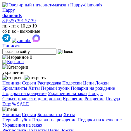
Happy
diamonds
8 (925) 391 57 39
пн - пт с 10 до 19
сб и вс - выходные
Написать
0
украшения
Новинки
Серьги
Распродажа
Подвески
Цепи
Ложки
Бриллианты
Хиты
Первый зубик
Подарки на рождение
Подарки на крещение
Украшения на заказ
Посуда
Cерьги
подвески
цепи
ложки
Крещение
Рождение
Посуда
Еще
% SALE
Новинки
Серьги
Бриллианты
Хиты
Первый зубик
Подарки на рождение
Подарки на крещение
Украшения на заказ
Распродажа
Подвески
Цепи
Ложки