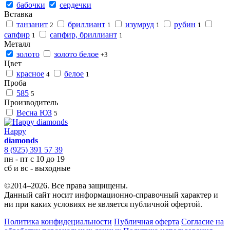
бабочки
сердечки
Вставка
танзанит
бриллиант
изумруд
рубин
2
1
1
1
сапфир
сапфир, бриллиант
1
1
Металл
золото
золото белое
+3
Цвет
красное
белое
4
1
Проба
585
5
Производитель
Весна ЮЗ
5
Happy
diamonds
8 (925) 391 57 39
пн - пт с 10 до 19
сб и вс - выходные
©2014–2026. Все права защищены.
Данный сайт носит информационно-справочный характер и
ни при каких условиях не является публичной офертой.
Политика конфидециальности
Публичная оферта
Согласие на