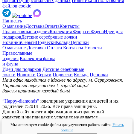
обработку персональных данных
Политика использования
файлов cookie
Написать
О магазине
Доставка
Оплата
Контакты
Православные изделия
Коллекция Флора и Фауна
Идеи для
подарков
Детские серебряные ложки
Новинки
Серьги
Подвески
Кольца
Цепочки
О магазине
Доставка
Оплата
Контакты
Новости
Православные
изделия
Коллекция флора
и фауна
Идеи для подарков
Детские серебряные
ложки
Новинки
Серьги
Подвески
Кольца
Цепочки
Наш офис находится в Москве по адресу: м. Серпуховская,
Партийный переулок дом 1, корп.58 стр.2
Заказы принимаем каждый день!
“Happy-diamonds”
ювелирные украшения для детей и их
родителей ©2014–2026. Все права защищены.
Данный сайт носит информационно-справочный
характер и ни при каких условиях не является
публичной офертой.
Мы используем cookie-файлы для улучшения работы сайта.
Узнать
больше
Политика конфидециальности
Публичная оферта
Согласие на