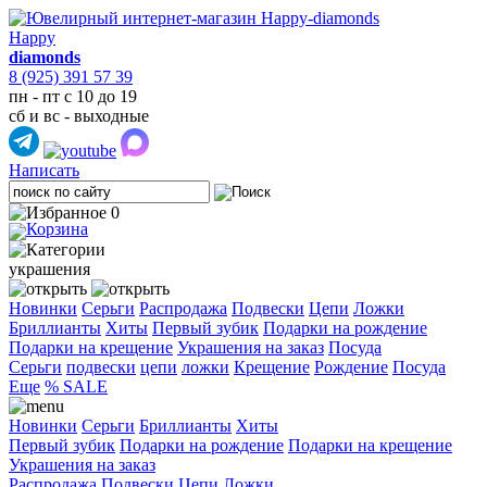
Happy
diamonds
8 (925) 391 57 39
пн - пт с 10 до 19
сб и вс - выходные
Написать
0
украшения
Новинки
Серьги
Распродажа
Подвески
Цепи
Ложки
Бриллианты
Хиты
Первый зубик
Подарки на рождение
Подарки на крещение
Украшения на заказ
Посуда
Cерьги
подвески
цепи
ложки
Крещение
Рождение
Посуда
Еще
% SALE
Новинки
Серьги
Бриллианты
Хиты
Первый зубик
Подарки на рождение
Подарки на крещение
Украшения на заказ
Распродажа
Подвески
Цепи
Ложки