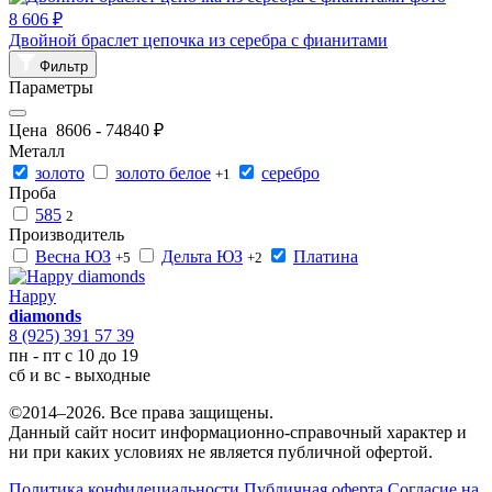
8 606 ₽
Двойной браслет цепочка из серебра с фианитами
Фильтр
Параметры
Цена
8606
-
74840
₽
Металл
золото
золото белое
серебро
+1
Проба
585
2
Производитель
Весна ЮЗ
Дельта ЮЗ
Платина
+5
+2
Happy
diamonds
8 (925) 391 57 39
пн - пт с 10 до 19
сб и вс - выходные
©2014–2026. Все права защищены.
Данный сайт носит информационно-справочный характер и
ни при каких условиях не является публичной офертой.
Политика конфидециальности
Публичная оферта
Согласие на