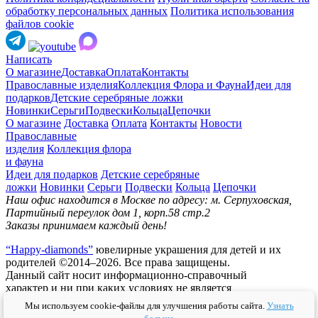
обработку персональных данных
Политика использования
файлов cookie
Написать
О магазине
Доставка
Оплата
Контакты
Православные изделия
Коллекция Флора и Фауна
Идеи для
подарков
Детские серебряные ложки
Новинки
Серьги
Подвески
Кольца
Цепочки
О магазине
Доставка
Оплата
Контакты
Новости
Православные
изделия
Коллекция флора
и фауна
Идеи для подарков
Детские серебряные
ложки
Новинки
Серьги
Подвески
Кольца
Цепочки
Наш офис находится в Москве по адресу: м. Серпуховская,
Партийный переулок дом 1, корп.58 стр.2
Заказы принимаем каждый день!
“Happy-diamonds”
ювелирные украшения для детей и их
родителей ©2014–2026. Все права защищены.
Данный сайт носит информационно-справочный
характер и ни при каких условиях не является
публичной офертой.
Мы используем cookie-файлы для улучшения работы сайта.
Узнать