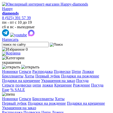
Happy
diamonds
8 (925) 391 57 39
пн - пт с 10 до 19
сб и вс - выходные
Написать
0
украшения
Новинки
Серьги
Распродажа
Подвески
Цепи
Ложки
Бриллианты
Хиты
Первый зубик
Подарки на рождение
Подарки на крещение
Украшения на заказ
Посуда
Cерьги
подвески
цепи
ложки
Крещение
Рождение
Посуда
Еще
% SALE
Новинки
Серьги
Бриллианты
Хиты
Первый зубик
Подарки на рождение
Подарки на крещение
Украшения на заказ
Распродажа
Подвески
Цепи
Ложки