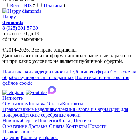
Весна ЮЗ
Платина
7
1
Happy
diamonds
8 (925) 391 57 39
пн - пт с 10 до 19
сб и вс - выходные
©2014–2026. Все права защищены.
Данный сайт носит информационно-справочный характер и
ни при каких условиях не является публичной офертой.
Политика конфидециальности
Публичная оферта
Согласие на
обработку персональных данных
Политика использования
файлов cookie
Написать
О магазине
Доставка
Оплата
Контакты
Православные изделия
Коллекция Флора и Фауна
Идеи для
подарков
Детские серебряные ложки
Новинки
Серьги
Подвески
Кольца
Цепочки
О магазине
Доставка
Оплата
Контакты
Новости
Православные
изделия
Коллекция флора