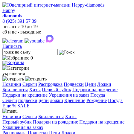
Happy
diamonds
8 (925) 391 57 39
пн - пт с 10 до 19
сб и вс - выходные
Написать
0
украшения
Новинки
Серьги
Распродажа
Подвески
Цепи
Ложки
Бриллианты
Хиты
Первый зубик
Подарки на рождение
Подарки на крещение
Украшения на заказ
Посуда
Cерьги
подвески
цепи
ложки
Крещение
Рождение
Посуда
Еще
% SALE
Новинки
Серьги
Бриллианты
Хиты
Первый зубик
Подарки на рождение
Подарки на крещение
Украшения на заказ
Распродажа
Подвески
Цепи
Ложки