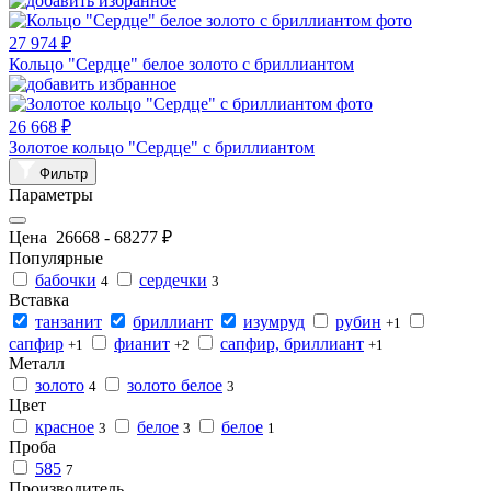
27 974 ₽
Кольцо "Сердце" белое золото с бриллиантом
26 668 ₽
Золотое кольцо "Сердце" с бриллиантом
Фильтр
Параметры
Цена
26668
-
68277
₽
Популярные
бабочки
сердечки
4
3
Вставка
танзанит
бриллиант
изумруд
рубин
+1
сапфир
фианит
сапфир, бриллиант
+1
+2
+1
Металл
золото
золото белое
4
3
Цвет
красное
белое
белое
3
3
1
Проба
585
7
Производитель