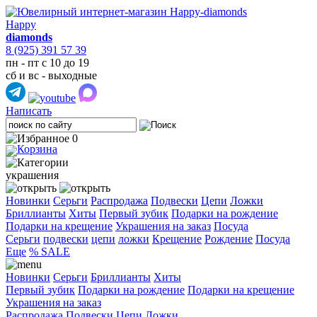
Happy
diamonds
8 (925) 391 57 39
пн - пт с 10 до 19
сб и вс - выходные
Написать
0
украшения
Новинки
Серьги
Распродажа
Подвески
Цепи
Ложки
Бриллианты
Хиты
Первый зубик
Подарки на рождение
Подарки на крещение
Украшения на заказ
Посуда
Cерьги
подвески
цепи
ложки
Крещение
Рождение
Посуда
Еще
% SALE
Новинки
Серьги
Бриллианты
Хиты
Первый зубик
Подарки на рождение
Подарки на крещение
Украшения на заказ
Распродажа
Подвески
Цепи
Ложки