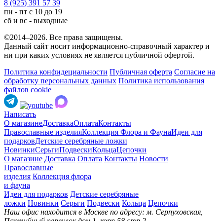
8 (925) 391 57 39
пн - пт с 10 до 19
сб и вс - выходные
©2014–2026. Все права защищены.
Данный сайт носит информационно-справочный характер и
ни при каких условиях не является публичной офертой.
Политика конфидециальности
Публичная оферта
Согласие на
обработку персональных данных
Политика использования
файлов cookie
Написать
О магазине
Доставка
Оплата
Контакты
Православные изделия
Коллекция Флора и Фауна
Идеи для
подарков
Детские серебряные ложки
Новинки
Серьги
Подвески
Кольца
Цепочки
О магазине
Доставка
Оплата
Контакты
Новости
Православные
изделия
Коллекция флора
и фауна
Идеи для подарков
Детские серебряные
ложки
Новинки
Серьги
Подвески
Кольца
Цепочки
Наш офис находится в Москве по адресу: м. Серпуховская,
Партийный переулок дом 1, корп.58 стр.2