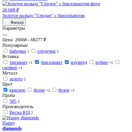
26 668 ₽
Золотое кольцо "Сердце" с бриллиантом
Фильтр
Параметры
Цена
26668
-
68277
₽
Популярные
бабочки
сердечки
1
1
Вставка
танзанит
бриллиант
изумруд
рубин
+1
+1
сапфир
+1
Металл
золото
2
Цвет
красное
белое
белое
+2
+1
Проба
585
2
Производитель
Весна ЮЗ
2
Happy
diamonds