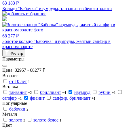
63 183 ₽
Кольцо "Бабочка" изумруды, танзанит из белого золота
68 277 ₽
Золотое кольцо "Бабочка" изумруды, желтый сапфир в
красном золоте
Фильтр
Параметры
Цена
32957
-
68277
₽
Возраст
от 10 лет
1
Вставка
танзанит
бриллиант
изумруд
рубин
+2
+4
+1
сапфир
фианит
сапфир, бриллиант
+1
+1
Популярные
бабочки
2
Металл
золото
золото белое
3
1
Цвет