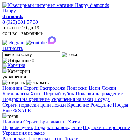
Happy
diamonds
8 (925) 391 57 39
пн - пт с 10 до 19
сб и вс - выходные
Написать
0
украшения
Новинки
Серьги
Распродажа
Подвески
Цепи
Ложки
Бриллианты
Хиты
Первый зубик
Подарки на рождение
Подарки на крещение
Украшения на заказ
Посуда
Cерьги
подвески
цепи
ложки
Крещение
Рождение
Посуда
Еще
% SALE
Новинки
Серьги
Бриллианты
Хиты
Первый зубик
Подарки на рождение
Подарки на крещение
Украшения на заказ
Распродажа
Подвески
Цепи
Ложки