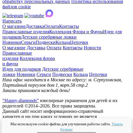
обработку персональных данных
Политика использования
файлов cookie
Написать
О магазине
Доставка
Оплата
Контакты
Православные изделия
Коллекция Флора и Фауна
Идеи для
подарков
Детские серебряные ложки
Новинки
Серьги
Подвески
Кольца
Цепочки
О магазине
Доставка
Оплата
Контакты
Новости
Православные
изделия
Коллекция флора
и фауна
Идеи для подарков
Детские серебряные
ложки
Новинки
Серьги
Подвески
Кольца
Цепочки
Наш офис находится в Москве по адресу: м. Серпуховская,
Партийный переулок дом 1, корп.58 стр.2
Заказы принимаем каждый день!
“Happy-diamonds”
ювелирные украшения для детей и их
родителей ©2014–2026. Все права защищены.
Данный сайт носит информационно-справочный
характер и ни при каких условиях не является
публичной офертой.
Мы используем cookie-файлы для улучшения работы сайта.
Узнать
больше
Политика конфидециальности
Публичная оферта
Согласие на