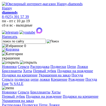
Happy
diamonds
8 (925) 391 57 39
пн - пт с 10 до 19
сб и вс - выходные
Написать
0
украшения
Новинки
Серьги
Распродажа
Подвески
Цепи
Ложки
Бриллианты
Хиты
Первый зубик
Подарки на рождение
Подарки на крещение
Украшения на заказ
Посуда
Cерьги
подвески
цепи
ложки
Крещение
Рождение
Посуда
Еще
% SALE
Новинки
Серьги
Бриллианты
Хиты
Первый зубик
Подарки на рождение
Подарки на крещение
Украшения на заказ
Распродажа
Подвески
Цепи
Ложки