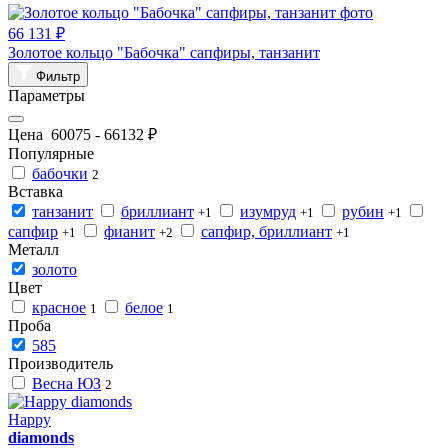
66 131 ₽
Золотое кольцо "Бабочка" сапфиры, танзанит
Фильтр
Параметры
Цена
60075
-
66132
₽
Популярные
бабочки
2
Вставка
танзанит
бриллиант
изумруд
рубин
+1
+1
+1
сапфир
фианит
сапфир, бриллиант
+1
+2
+1
Металл
золото
Цвет
красное
белое
1
1
Проба
585
Производитель
Весна ЮЗ
2
Happy
diamonds