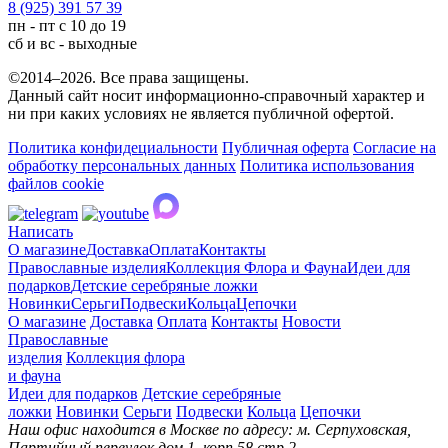
8 (925) 391 57 39
пн - пт с 10 до 19
сб и вс - выходные
©2014–2026. Все права защищены.
Данный сайт носит информационно-справочный характер и
ни при каких условиях не является публичной офертой.
Политика конфидециальности
Публичная оферта
Согласие на
обработку персональных данных
Политика использования
файлов cookie
Написать
О магазине
Доставка
Оплата
Контакты
Православные изделия
Коллекция Флора и Фауна
Идеи для
подарков
Детские серебряные ложки
Новинки
Серьги
Подвески
Кольца
Цепочки
О магазине
Доставка
Оплата
Контакты
Новости
Православные
изделия
Коллекция флора
и фауна
Идеи для подарков
Детские серебряные
ложки
Новинки
Серьги
Подвески
Кольца
Цепочки
Наш офис находится в Москве по адресу: м. Серпуховская,
Партийный переулок дом 1, корп.58 стр.2