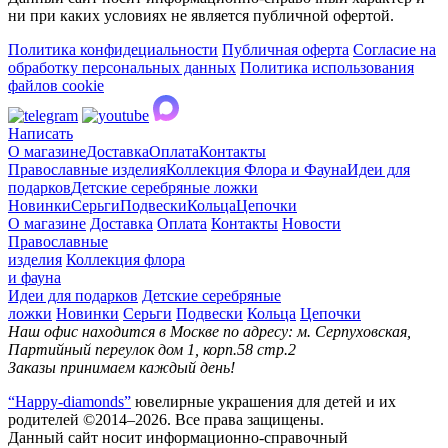
ни при каких условиях не является публичной офертой.
Политика конфидециальности
Публичная оферта
Согласие на
обработку персональных данных
Политика использования
файлов cookie
Написать
О магазине
Доставка
Оплата
Контакты
Православные изделия
Коллекция Флора и Фауна
Идеи для
подарков
Детские серебряные ложки
Новинки
Серьги
Подвески
Кольца
Цепочки
О магазине
Доставка
Оплата
Контакты
Новости
Православные
изделия
Коллекция флора
и фауна
Идеи для подарков
Детские серебряные
ложки
Новинки
Серьги
Подвески
Кольца
Цепочки
Наш офис находится в Москве по адресу: м. Серпуховская,
Партийный переулок дом 1, корп.58 стр.2
Заказы принимаем каждый день!
“Happy-diamonds”
ювелирные украшения для детей и их
родителей ©2014–2026. Все права защищены.
Данный сайт носит информационно-справочный