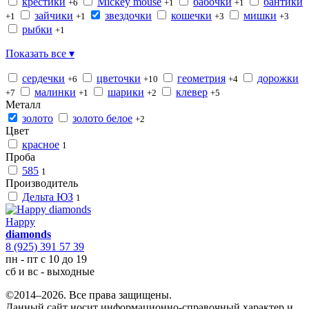
крестики
Mickey mouse
бабочки
бантики
+6
+1
+1
зайчики
звездочки
кошечки
мишки
+1
+1
+3
+3
рыбки
+1
Показать все ▾
сердечки
цветочки
геометрия
дорожки
+6
+10
+4
малинки
шарики
клевер
+7
+1
+2
+5
Металл
золото
золото белое
+2
Цвет
красное
1
Проба
585
1
Производитель
Дельта ЮЗ
1
Happy
diamonds
8 (925) 391 57 39
пн - пт с 10 до 19
сб и вс - выходные
©2014–2026. Все права защищены.
Данный сайт носит информационно-справочный характер и