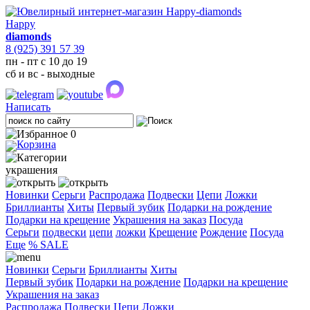
Happy
diamonds
8 (925) 391 57 39
пн - пт с 10 до 19
сб и вс - выходные
Написать
0
украшения
Новинки
Серьги
Распродажа
Подвески
Цепи
Ложки
Бриллианты
Хиты
Первый зубик
Подарки на рождение
Подарки на крещение
Украшения на заказ
Посуда
Cерьги
подвески
цепи
ложки
Крещение
Рождение
Посуда
Еще
% SALE
Новинки
Серьги
Бриллианты
Хиты
Первый зубик
Подарки на рождение
Подарки на крещение
Украшения на заказ
Распродажа
Подвески
Цепи
Ложки