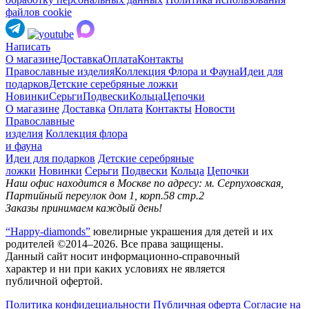
файлов cookie
Написать
О магазине
Доставка
Оплата
Контакты
Православные изделия
Коллекция Флора и Фауна
Идеи для
подарков
Детские серебряные ложки
Новинки
Серьги
Подвески
Кольца
Цепочки
О магазине
Доставка
Оплата
Контакты
Новости
Православные
изделия
Коллекция флора
и фауна
Идеи для подарков
Детские серебряные
ложки
Новинки
Серьги
Подвески
Кольца
Цепочки
Наш офис находится в Москве по адресу: м. Серпуховская,
Партийный переулок дом 1, корп.58 стр.2
Заказы принимаем каждый день!
“Happy-diamonds”
ювелирные украшения для детей и их
родителей ©2014–2026. Все права защищены.
Данный сайт носит информационно-справочный
характер и ни при каких условиях не является
публичной офертой.
Политика конфидециальности
Публичная оферта
Согласие на