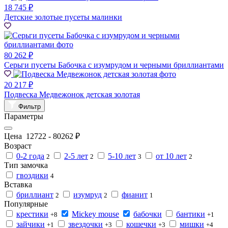
18 745 ₽
Детские золотые пусеты малинки
80 262 ₽
Серьги пусеты Бабочка с изумрудом и черными бриллиантами
20 217 ₽
Подвеска Медвежонок детская золотая
Фильтр
Параметры
Цена
12722
-
80262
₽
Возраст
0-2 года
2-5 лет
5-10 лет
от 10 лет
2
2
3
2
Тип замочка
гвоздики
4
Вставка
бриллиант
изумруд
фианит
2
2
1
Популярные
крестики
Mickey mouse
бабочки
бантики
+8
+1
зайчики
звездочки
кошечки
мишки
+1
+3
+3
+4