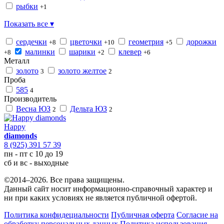
рыбки
+1
Показать все ▾
сердечки
цветочки
геометрия
дорожки
+8
+10
+5
малинки
шарики
клевер
+8
+2
+6
Металл
золото
золото желтое
3
2
Проба
585
4
Производитель
Весна ЮЗ
Дельта ЮЗ
2
2
Happy
diamonds
8 (925) 391 57 39
пн - пт с 10 до 19
сб и вс - выходные
©2014–2026. Все права защищены.
Данный сайт носит информационно-справочный характер и
ни при каких условиях не является публичной офертой.
Политика конфидециальности
Публичная оферта
Согласие на
обработку персональных данных
Политика использования