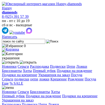
Happy
diamonds
8 (925) 391 57 39
пн - пт с 10 до 19
сб и вс - выходные
Написать
0
украшения
Новинки
Серьги
Распродажа
Подвески
Цепи
Ложки
Бриллианты
Хиты
Первый зубик
Подарки на рождение
Подарки на крещение
Украшения на заказ
Посуда
Cерьги
подвески
цепи
ложки
Крещение
Рождение
Посуда
Еще
% SALE
Новинки
Серьги
Бриллианты
Хиты
Первый зубик
Подарки на рождение
Подарки на крещение
Украшения на заказ
Распродажа
Подвески
Цепи
Ложки