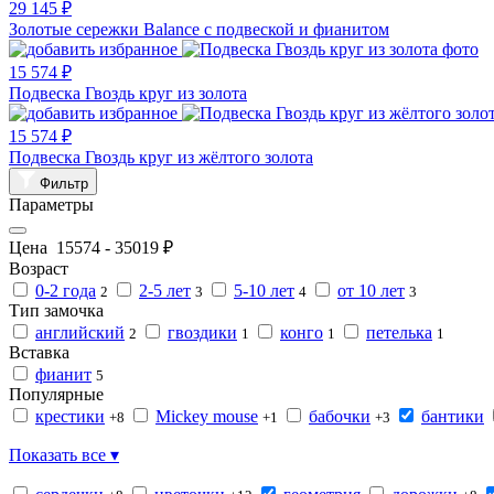
29 145 ₽
Золотые сережки Balance с подвеской и фианитом
15 574 ₽
Подвеска Гвоздь круг из золота
15 574 ₽
Подвеска Гвоздь круг из жёлтого золота
Фильтр
Параметры
Цена
15574
-
35019
₽
Возраст
0-2 года
2-5 лет
5-10 лет
от 10 лет
2
3
4
3
Тип замочка
английский
гвоздики
конго
петелька
2
1
1
1
Вставка
фианит
5
Популярные
крестики
Mickey mouse
бабочки
бантики
+8
+1
+3
Показать все ▾