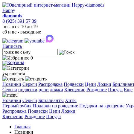
Happy
diamonds
8 (925) 391 57 39
пн - пт с 10 до 19
сб и вс - выходные
Написать
0
украшения
Новинки
Серьги
Распродажа
Подвески
Цепи
Ложки
Бриллиан
Cерьги
подвески
цепи
ложки
Крещение
Рождение
Посуда
Еще
Новинки
Серьги
Бриллианты
Хиты
Первый зубик
Подарки на рождение
Подарки на крещение
Укр
Распродажа
Подвески
Цепи
Ложки
Крещение
Рождение
Посуда
Главная
Новинки