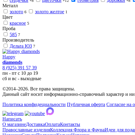
сердечки
цветочки
геометрия
дорожки
+8
+12
+8
Металл
золото
золото желтое
6
1
Цвет
красное
5
Проба
585
7
Производитель
Дельта ЮЗ
7
Happy
diamonds
8 (925) 391 57 39
пн - пт с 10 до 19
сб и вс - выходные
©2014–2026. Все права защищены.
Данный сайт носит информационно-справочный характер и ни 
Политика конфидециальности
Публичная оферта
Согласие на 
Написать
О магазине
Доставка
Оплата
Контакты
Православные изделия
Коллекция Флора и Фауна
Идеи для пода