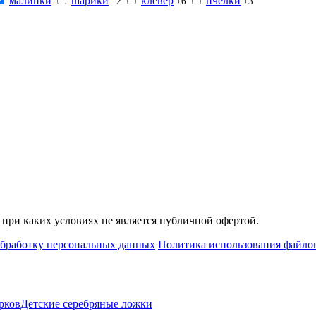
малинки
шарики
клевер
пчёлки
+2
+6
+3
при каких условиях не является публичной офертой.
обработку персональных данных
Политика использования файлов
рков
Детские серебряные ложки