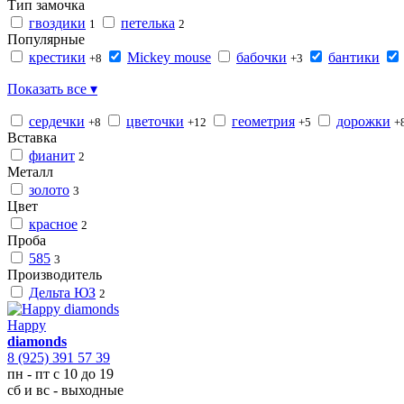
Тип замочка
гвоздики
петелька
1
2
Популярные
крестики
Mickey mouse
бабочки
бантики
+8
+3
Показать все ▾
сердечки
цветочки
геометрия
дорожки
+8
+12
+5
+
Вставка
фианит
2
Металл
золото
3
Цвет
красное
2
Проба
585
3
Производитель
Дельта ЮЗ
2
Happy
diamonds
8 (925) 391 57 39
пн - пт с 10 до 19
сб и вс - выходные