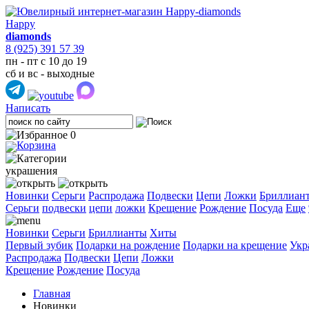
Happy
diamonds
8 (925) 391 57 39
пн - пт с 10 до 19
сб и вс - выходные
Написать
0
украшения
Новинки
Серьги
Распродажа
Подвески
Цепи
Ложки
Бриллиан
Cерьги
подвески
цепи
ложки
Крещение
Рождение
Посуда
Еще
Новинки
Серьги
Бриллианты
Хиты
Первый зубик
Подарки на рождение
Подарки на крещение
Укр
Распродажа
Подвески
Цепи
Ложки
Крещение
Рождение
Посуда
Главная
Новинки