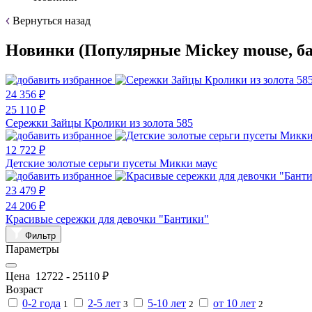
Вернуться назад
Новинки (Популярные Mickey mouse, ба
24 356 ₽
25 110 ₽
Сережки Зайцы Кролики из золота 585
12 722 ₽
Детские золотые серьги пусеты Микки маус
23 479 ₽
24 206 ₽
Красивые сережки для девочки "Бантики"
Фильтр
Параметры
Цена
12722
-
25110
₽
Возраст
0-2 года
2-5 лет
5-10 лет
от 10 лет
1
3
2
2