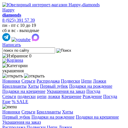
Happy
diamonds
8 (925) 391 57 39
пн - пт с 10 до 19
сб и вс - выходные
Написать
0
украшения
Новинки
Серьги
Распродажа
Подвески
Цепи
Ложки
Бриллианты
Хиты
Первый зубик
Подарки на рождение
Подарки на крещение
Украшения на заказ
Посуда
Cерьги
подвески
цепи
ложки
Крещение
Рождение
Посуда
Еще
% SALE
Новинки
Серьги
Бриллианты
Хиты
Первый зубик
Подарки на рождение
Подарки на крещение
Украшения на заказ
Распродажа
Подвески
Цепи
Ложки