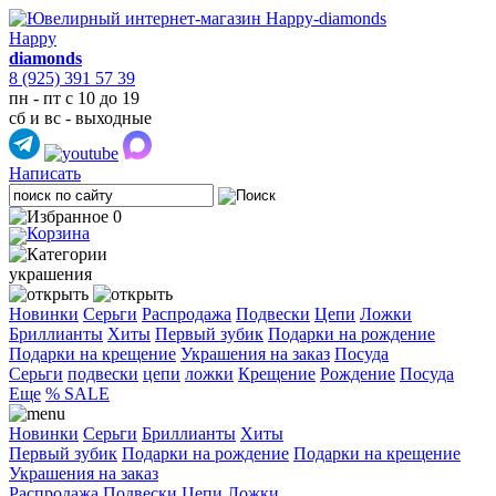
Happy
diamonds
8 (925) 391 57 39
пн - пт с 10 до 19
сб и вс - выходные
Написать
0
украшения
Новинки
Серьги
Распродажа
Подвески
Цепи
Ложки
Бриллианты
Хиты
Первый зубик
Подарки на рождение
Подарки на крещение
Украшения на заказ
Посуда
Cерьги
подвески
цепи
ложки
Крещение
Рождение
Посуда
Еще
% SALE
Новинки
Серьги
Бриллианты
Хиты
Первый зубик
Подарки на рождение
Подарки на крещение
Украшения на заказ
Распродажа
Подвески
Цепи
Ложки