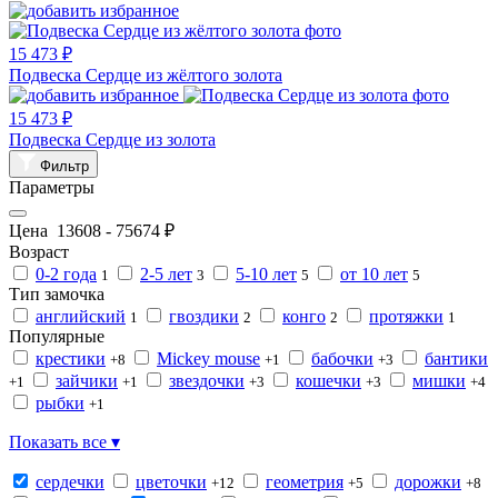
15 473 ₽
Подвеска Сердце из жёлтого золота
15 473 ₽
Подвеска Сердце из золота
Фильтр
Параметры
Цена
13608
-
75674
₽
Возраст
0-2 года
2-5 лет
5-10 лет
от 10 лет
1
3
5
5
Тип замочка
английский
гвоздики
конго
протяжки
1
2
2
1
Популярные
крестики
Mickey mouse
бабочки
бантики
+8
+1
+3
зайчики
звездочки
кошечки
мишки
+1
+1
+3
+3
+4
рыбки
+1
Показать все ▾
сердечки
цветочки
геометрия
дорожки
+12
+5
+8