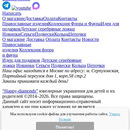
Написать
О магазине
Доставка
Оплата
Контакты
Православные изделия
Коллекция Флора и Фауна
Идеи для
подарков
Детские серебряные ложки
Новинки
Серьги
Подвески
Кольца
Цепочки
О магазине
Доставка
Оплата
Контакты
Новости
Православные
изделия
Коллекция флора
и фауна
Идеи для подарков
Детские серебряные
ложки
Новинки
Серьги
Подвески
Кольца
Цепочки
Наш офис находится в Москве по адресу: м. Серпуховская,
Партийный переулок дом 1, корп.58 стр.2
Заказы принимаем каждый день!
“Happy-diamonds”
ювелирные украшения для детей и их
родителей ©2014–2026. Все права защищены.
Данный сайт носит информационно-справочный
характер и ни при каких условиях не является
публичной офертой.
Мы используем cookie-файлы для улучшения работы сайта.
Узнать
больше
Политика конфидециальности
Публичная оферта
Согласие на
обработку персональных данных
Политика использования
Понятно!