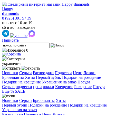
Happy
diamonds
8 (925) 391 57 39
пн - пт с 10 до 19
сб и вс - выходные
Написать
0
украшения
Новинки
Серьги
Распродажа
Подвески
Цепи
Ложки
Бриллианты
Хиты
Первый зубик
Подарки на рождение
Подарки на крещение
Украшения на заказ
Посуда
Cерьги
подвески
цепи
ложки
Крещение
Рождение
Посуда
Еще
% SALE
Новинки
Серьги
Бриллианты
Хиты
Первый зубик
Подарки на рождение
Подарки на крещение
Украшения на заказ
Распродажа
Подвески
Цепи
Ложки