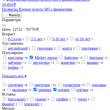
16 859 ₽
Подвеска Клевер золото 585 с фианитами
Фильтр
Параметры
Цена
12722
-
76770
₽
Возраст
0-2 года
2-5 лет
5-10 лет
от 10 лет
1
1
5
7
Тип замочка
английский
гвоздики
конго
протяжки
1
2
3
2
Популярные
крестики
Mickey mouse
бабочки
бантики
+8
+3
+1
зайчики
звездочки
кошечки
мишки
+1
+3
+3
+4
рыбки
+1
Показать все ▾
сердечки
цветочки
геометрия
дорожки
+8
+12
+5
малинки
шарики
клевер
пчёлки
+8
+1
+3
Вставка
бриллиант
гранат
сапфир
топаз
1
1
1
1
фианит
хризолит
2
1
Металл