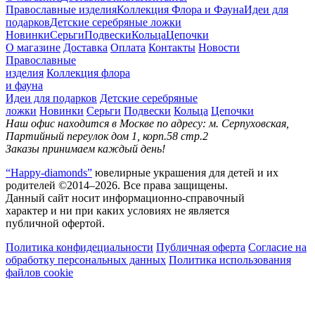
Православные изделия
Коллекция Флора и Фауна
Идеи для
подарков
Детские серебряные ложки
Новинки
Серьги
Подвески
Кольца
Цепочки
О магазине
Доставка
Оплата
Контакты
Новости
Православные
изделия
Коллекция флора
и фауна
Идеи для подарков
Детские серебряные
ложки
Новинки
Серьги
Подвески
Кольца
Цепочки
Наш офис находится в Москве по адресу: м. Серпуховская,
Партийный переулок дом 1, корп.58 стр.2
Заказы принимаем каждый день!
“Happy-diamonds”
ювелирные украшения для детей и их
родителей ©2014–2026. Все права защищены.
Данный сайт носит информационно-справочный
характер и ни при каких условиях не является
публичной офертой.
Политика конфидециальности
Публичная оферта
Согласие на
обработку персональных данных
Политика использования
файлов cookie