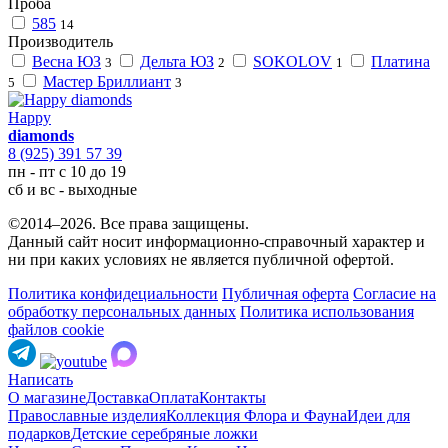
Проба
585
14
Производитель
Весна ЮЗ
Дельта ЮЗ
SOKOLOV
Платина
3
2
1
Мастер Бриллиант
5
3
Happy
diamonds
8 (925) 391 57 39
пн - пт с 10 до 19
сб и вс - выходные
©2014–2026. Все права защищены.
Данный сайт носит информационно-справочный характер и
ни при каких условиях не является публичной офертой.
Политика конфидециальности
Публичная оферта
Согласие на
обработку персональных данных
Политика использования
файлов cookie
Написать
О магазине
Доставка
Оплата
Контакты
Православные изделия
Коллекция Флора и Фауна
Идеи для
подарков
Детские серебряные ложки