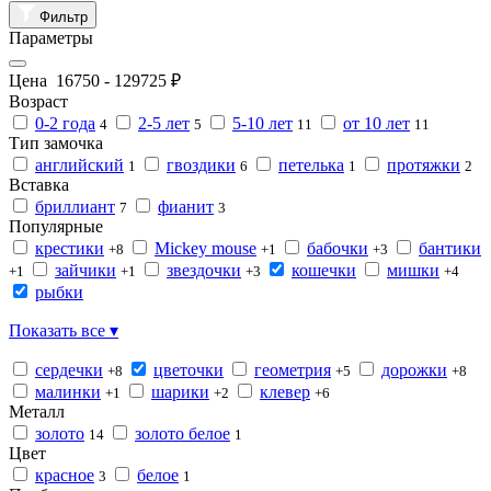
Фильтр
Параметры
Цена
16750
-
129725
₽
Возраст
0-2 года
2-5 лет
5-10 лет
от 10 лет
4
5
11
11
Тип замочка
английский
гвоздики
петелька
протяжки
1
6
1
2
Вставка
бриллиант
фианит
7
3
Популярные
крестики
Mickey mouse
бабочки
бантики
+8
+1
+3
зайчики
звездочки
кошечки
мишки
+1
+1
+3
+4
рыбки
Показать все ▾
сердечки
цветочки
геометрия
дорожки
+8
+5
+8
малинки
шарики
клевер
+1
+2
+6
Металл
золото
золото белое
14
1
Цвет
красное
белое
3
1