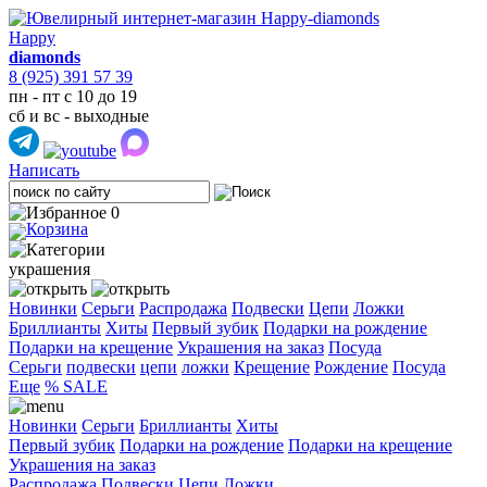
Happy
diamonds
8 (925) 391 57 39
пн - пт с 10 до 19
сб и вс - выходные
Написать
0
украшения
Новинки
Серьги
Распродажа
Подвески
Цепи
Ложки
Бриллианты
Хиты
Первый зубик
Подарки на рождение
Подарки на крещение
Украшения на заказ
Посуда
Cерьги
подвески
цепи
ложки
Крещение
Рождение
Посуда
Еще
% SALE
Новинки
Серьги
Бриллианты
Хиты
Первый зубик
Подарки на рождение
Подарки на крещение
Украшения на заказ
Распродажа
Подвески
Цепи
Ложки