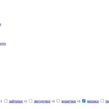
зайчики
звездочки
кошечки
мишки
р
+1
+1
+3
+3