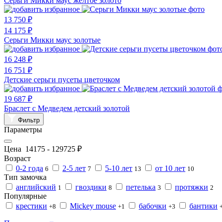
Серьги Микки маус желтое золото
13 750 ₽
14 175 ₽
Серьги Микки маус золотые
16 248 ₽
16 751 ₽
Детские серьги пусеты цветочком
19 687 ₽
Браслет с Медведем детский золотой
Фильтр
Параметры
Цена
14175
-
129725
₽
Возраст
0-2 года
2-5 лет
5-10 лет
от 10 лет
6
7
13
10
Тип замочка
английский
гвоздики
петелька
протяжки
1
8
3
2
Популярные
крестики
Mickey mouse
бабочки
бантики
+8
+1
+3