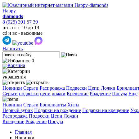
Happy
diamonds
8 (925) 391 57 39
пн - пт с 10 до 19
сб и вс - выходные
Написать
0
украшения
Новинки
Серьги
Распродажа
Подвески
Цепи
Ложки
Бриллиан
Cерьги
подвески
цепи
ложки
Крещение
Рождение
Посуда
Еще
Новинки
Серьги
Бриллианты
Хиты
Первый зубик
Подарки на рождение
Подарки на крещение
Укр
Распродажа
Подвески
Цепи
Ложки
Крещение
Рождение
Посуда
Главная
Новинки