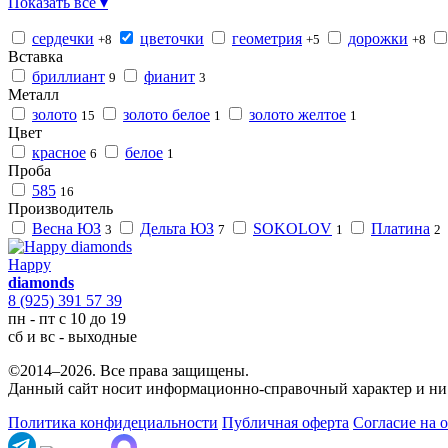
Показать все ▾
сердечки
цветочки
геометрия
дорожки
+8
+5
+8
Вставка
бриллиант
фианит
9
3
Металл
золото
золото белое
золото желтое
15
1
1
Цвет
красное
белое
6
1
Проба
585
16
Производитель
Весна ЮЗ
Дельта ЮЗ
SOKOLOV
Платина
3
7
1
2
Happy
diamonds
8 (925) 391 57 39
пн - пт с 10 до 19
сб и вс - выходные
©2014–2026. Все права защищены.
Данный сайт носит информационно-справочный характер и ни 
Политика конфидециальности
Публичная оферта
Согласие на 