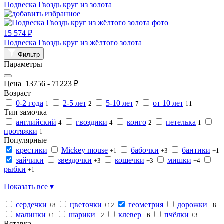
Подвеска Гвоздь круг из золота
15 574 ₽
Подвеска Гвоздь круг из жёлтого золота
Фильтр
Параметры
Цена
13756
-
71223
₽
Возраст
0-2 года
2-5 лет
5-10 лет
от 10 лет
1
2
7
11
Тип замочка
английский
гвоздики
конго
петелька
4
4
2
1
протяжки
1
Популярные
крестики
Mickey mouse
бабочки
бантики
+1
+3
+1
зайчики
звездочки
кошечки
мишки
+3
+3
+4
рыбки
+1
Показать все ▾
сердечки
цветочки
геометрия
дорожки
+8
+12
+8
малинки
шарики
клевер
пчёлки
+1
+2
+6
+3
Вставка