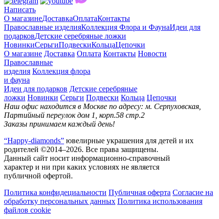
Написать
О магазине
Доставка
Оплата
Контакты
Православные изделия
Коллекция Флора и Фауна
Идеи для
подарков
Детские серебряные ложки
Новинки
Серьги
Подвески
Кольца
Цепочки
О магазине
Доставка
Оплата
Контакты
Новости
Православные
изделия
Коллекция флора
и фауна
Идеи для подарков
Детские серебряные
ложки
Новинки
Серьги
Подвески
Кольца
Цепочки
Наш офис находится в Москве по адресу: м. Серпуховская,
Партийный переулок дом 1, корп.58 стр.2
Заказы принимаем каждый день!
“Happy-diamonds”
ювелирные украшения для детей и их
родителей ©2014–2026. Все права защищены.
Данный сайт носит информационно-справочный
характер и ни при каких условиях не является
публичной офертой.
Политика конфидециальности
Публичная оферта
Согласие на
обработку персональных данных
Политика использования
файлов cookie