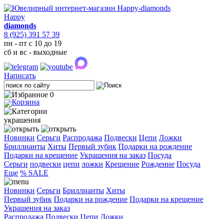
Happy
diamonds
8 (925) 391 57 39
пн - пт с 10 до 19
сб и вс - выходные
Написать
0
украшения
Новинки
Серьги
Распродажа
Подвески
Цепи
Ложки
Бриллианты
Хиты
Первый зубик
Подарки на рождение
Подарки на крещение
Украшения на заказ
Посуда
Cерьги
подвески
цепи
ложки
Крещение
Рождение
Посуда
Еще
% SALE
Новинки
Серьги
Бриллианты
Хиты
Первый зубик
Подарки на рождение
Подарки на крещение
Украшения на заказ
Распродажа
Подвески
Цепи
Ложки